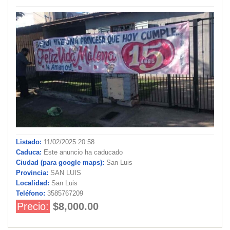
Listado:
11/02/2025 20:58
Caduca:
Este anuncio ha caducado
Ciudad (para google maps):
San Luis
Provincia:
SAN LUIS
Localidad:
San Luis
Teléfono:
3585767209
Precio:
$8,000.00