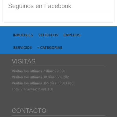
Seguinos en Facebook
INMUEBLES
VEHICULOS
EMPLEOS
SERVICIOS
+ CATEGORIAS
VISITAS
Visitas los últimos 7 días:
79.320
Visitas los últimos 30 días:
586.282
Visitas los últimos 365 días:
6.503.918
Total visitantes:
2.491.180
CONTACTO