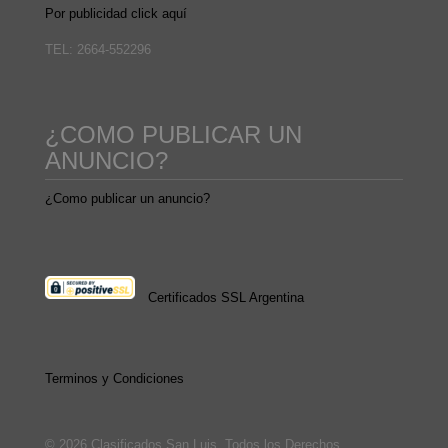
Por publicidad click aquí
TEL: 2664-552296
¿COMO PUBLICAR UN
ANUNCIO?
¿Como publicar un anuncio?
Certificados SSL Argentina
Terminos y Condiciones
© 2026 Clasificados San Luis. Todos los Derechos