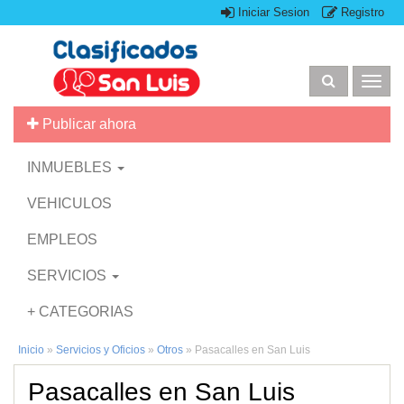
Iniciar Sesion
Registro
Togg
navig
Publicar ahora
INMUEBLES
VEHICULOS
EMPLEOS
SERVICIOS
+ CATEGORIAS
Inicio
»
Servicios y Oficios
»
Otros
»
Pasacalles en San Luis
Pasacalles en San Luis