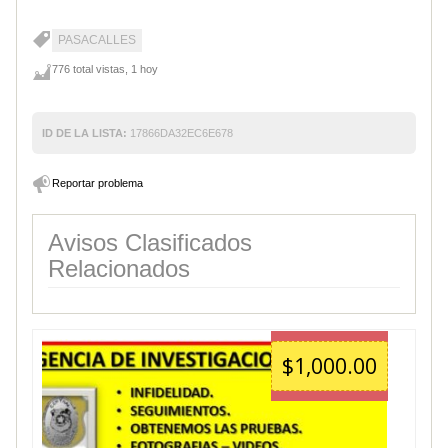
PASACALLES
776 total vistas, 1 hoy
ID DE LA LISTA:
17866DA32EC6E678
Reportar problema
Avisos Clasificados
Relacionados
$1,000.00