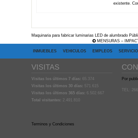
existente. C
Maquinaria para fabricar luminarias LED de alumbrado Públ
MENSURAS – IMPACT
INMUEBLES
VEHICULOS
EMPLEOS
SERVICI
VISITAS
CON
Visitas los últimos 7 días:
65.374
Por publi
Visitas los últimos 30 días:
571.615
TEL: 266
Visitas los últimos 365 días:
6.502.667
Total visitantes:
2.491.810
Terminos y Condiciones