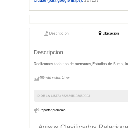
Ciudad (para google maps):
San Luis
Descripcion
Ubicación
Descripcion
Realizamos todo tipo de mensuras,Estudios de Suelo, I
488 total vistas, 1 hoy
ID DE LA LISTA:
852656B103659C93
Reportar problema
Avisos Clasificados Relacion