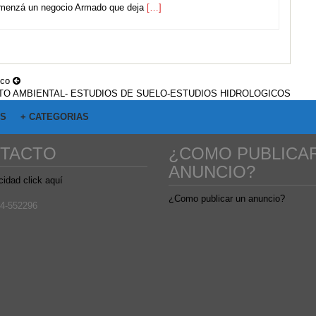
omenzá un negocio Armado que deja
[…]
ico
O AMBIENTAL- ESTUDIOS DE SUELO-ESTUDIOS HIDROLOGICOS
OS
+ CATEGORIAS
TACTO
¿COMO PUBLICA
ANUNCIO?
cidad click aquí
¿Como publicar un anuncio?
4-552296