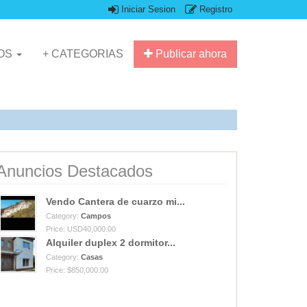
Iniciar Sesion
Registro
IOS
+ CATEGORIAS
Publicar ahora
Anuncios Destacados
Vendo Cantera de cuarzo mi...
Category:
Campos
Price: USD40,000.00
Alquiler duplex 2 dormitor...
Category:
Casas
Price: $850,000.00