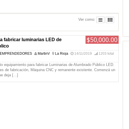
Ver como:
$50,000.00
a fabricar luminarias LED de
lico
 EMPRENDEDORES
MartinV
La Rioja
14/11/2019
1203 total
to equipamiento para fabricar Luminarias de Alumbrado Público LED.
les de fabricación, Máquina CNC y remanente existente. Comenzá un
ue deja
[…]