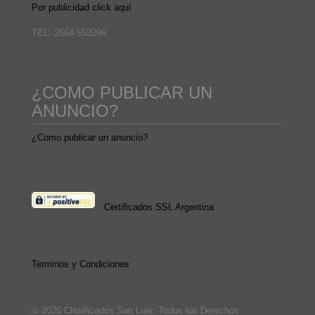
Por publicidad click aquí
TEL: 2664-552296
¿COMO PUBLICAR UN
ANUNCIO?
¿Como publicar un anuncio?
Certificados SSL Argentina
Terminos y Condiciones
© 2026 Clasificados San Luis. Todos los Derechos