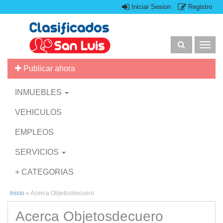
Iniciar Sesion
Registro
Togg
navig
Publicar ahora
INMUEBLES
VEHICULOS
EMPLEOS
SERVICIOS
+ CATEGORIAS
Inicio
»
Acerca Objetosdecuero
Acerca Objetosdecuero