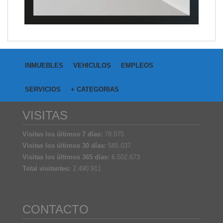
INMUEBLES
VEHICULOS
EMPLEOS
SERVICIOS
+ CATEGORIAS
VISITAS
Visitas los últimos 7 días:
78.075
Visitas los últimos 30 días:
585.037
Visitas los últimos 365 días:
6.502.673
Total visitantes:
2.490.911
CONTACTO