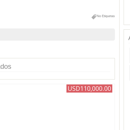
No Etiquetas
ados
USD110,000.00