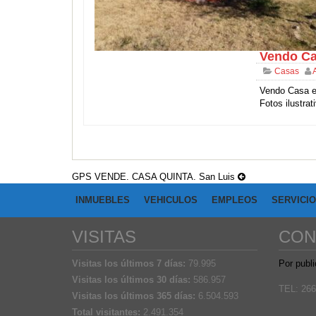
Vendo Ca
Casas
Vendo Casa en
Fotos ilustrati
GPS VENDE. CASA QUINTA. San Luis
INMUEBLES
VEHICULOS
EMPLEOS
SERVICI
VISITAS
CON
Visitas los últimos 7 días:
79.995
Por publi
Visitas los últimos 30 días:
586.957
TEL: 266
Visitas los últimos 365 días:
6.504.593
Total visitantes:
2.491.354