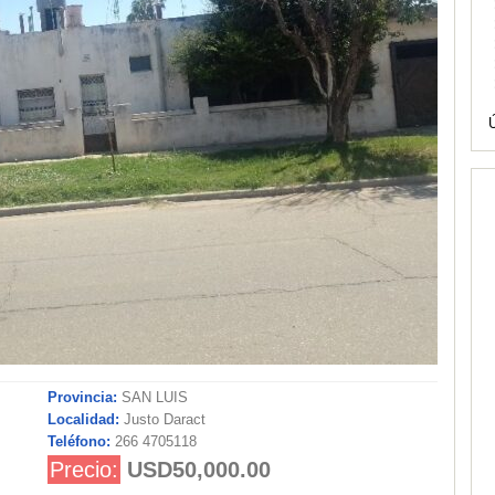
Ú
Provincia:
SAN LUIS
Localidad:
Justo Daract
Teléfono:
266 4705118
Precio:
USD50,000.00