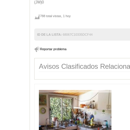
(JM)0
788 total vistas, 1 hoy
ID DE LA LISTA:
68067C10335DCF44
Reportar problema
Avisos Clasificados Relacion