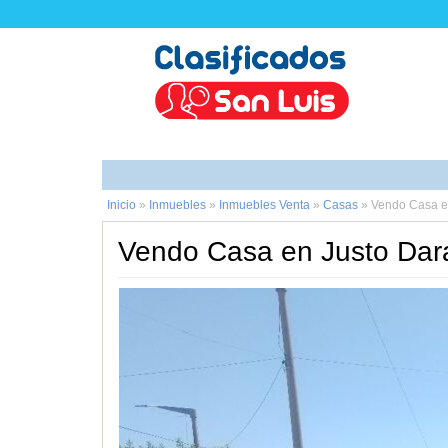
Inicio
»
Inmuebles
»
Inmuebles Venta
»
Casas
»
Vendo Casa en
Vendo Casa en Justo Dara