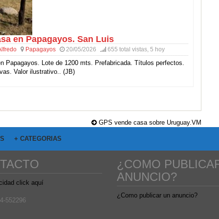
sa en Papagayos. San Luis
Alfredo
Papagayos
20/05/2026
655 total vistas, 5 hoy
 Papagayos. Lote de 1200 mts. Prefabricada. Títulos perfectos.
vas. Valor ilustrativo.. (JB)
GPS vende casa sobre Uruguay.VM
OS
+ CATEGORIAS
TACTO
¿COMO PUBLICA
ANUNCIO?
cidad click aquí
¿Como publicar un anuncio?
4-552296