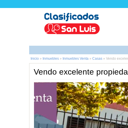
Inicio
»
Inmuebles
»
Inmuebles Venta
»
Casas
»
Vendo excelen
Vendo excelente propieda