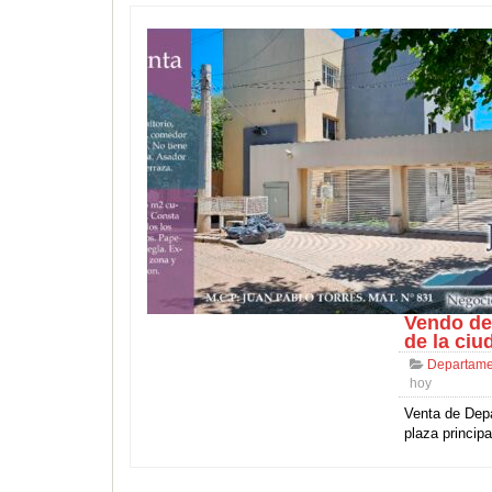
Vendo dep
de la ciu
Departame
hoy
Venta de Depa
plaza princip