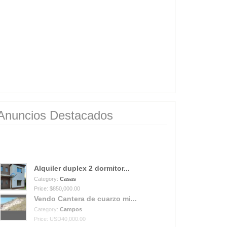
Anuncios Destacados
Alquiler duplex 2 dormitor...
Category:
Casas
Price: $850,000.00
Vendo Cantera de cuarzo mi...
Category:
Campos
Price: USD40,000.00