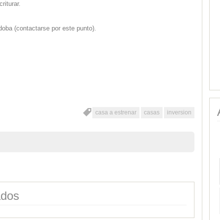
riturar.
oba (contactarse por este punto).
casa a estrenar
casas
inversion
ados