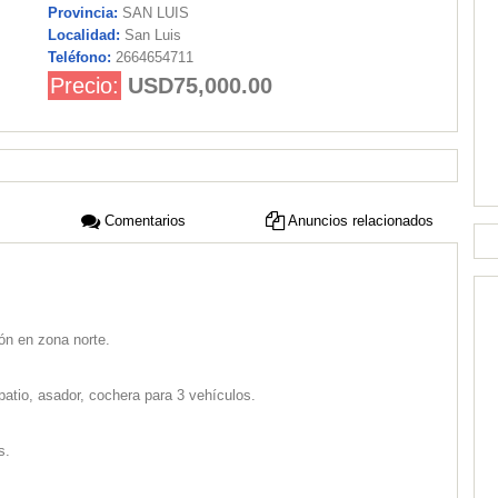
Provincia:
SAN LUIS
Localidad:
San Luis
Teléfono:
2664654711
Precio:
USD75,000.00
Comentarios
Anuncios relacionados
ón en zona norte.
patio, asador, cochera para 3 vehículos.
s.