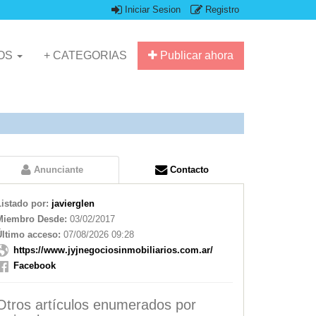
Iniciar Sesion
Registro
IOS
+ CATEGORIAS
Publicar ahora
Anunciante
Contacto
Listado por:
javierglen
Miembro Desde:
03/02/2017
Último acceso:
07/08/2026 09:28
https://www.jyjnegociosinmobiliarios.com.ar/
Facebook
Otros artículos enumerados por