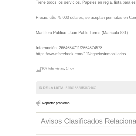
Tiene todos los servicios. Papeles en regla, lista para esc
Precio: u$s 75.000 dólares, se aceptan permutas en Cord
Martillero Publico: Juan Pablo Torres (Matricula 831).
Información: 2664654711/2664574578.
https://www.facebook.com/JJNegociosinmobiliarios
987 total vistas, 1 hoy
ID DE LA LISTA:
545618828B36D46C
Reportar problema
Avisos Clasificados Relacion