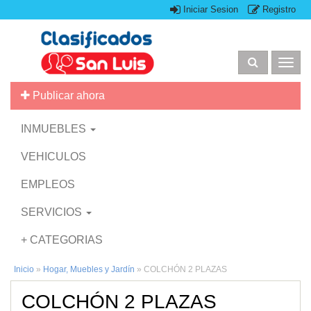
Iniciar Sesion
Registro
Togg
navig
Publicar ahora
INMUEBLES
VEHICULOS
EMPLEOS
SERVICIOS
+ CATEGORIAS
Inicio
»
Hogar, Muebles y Jardín
»
COLCHÓN 2 PLAZAS
COLCHÓN 2 PLAZAS