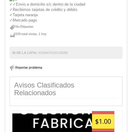
✓✓Envio a domicilio s/c dentro de la ciudad
✓Recibimos tarjetas de crédito y débito
✓Tarjeta naranja
‌✓Mercado pago.
No Etiquetas
639 total vistas, 1 hoy
ID DE LA LISTA:
82064075191CB5BE
Reportar problema
Avisos Clasificados
Relacionados
$1.00