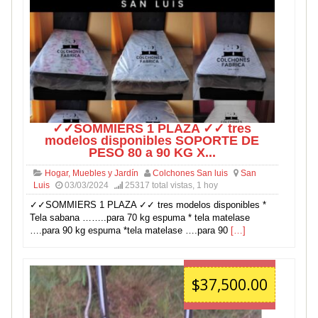
✓✓SOMMIERS 1 PLAZA ✓✓ tres
modelos disponibles SOPORTE DE
PESO 80 a 90 KG X...
Hogar, Muebles y Jardín
Colchones San luis
San
Luis
03/03/2024
25317 total vistas, 1 hoy
✓✓SOMMIERS 1 PLAZA ✓✓ tres modelos disponibles *
Tela sabana ……..para 70 kg espuma * tela matelase
….para 90 kg espuma *tela matelase ….para 90
[…]
$37,500.00