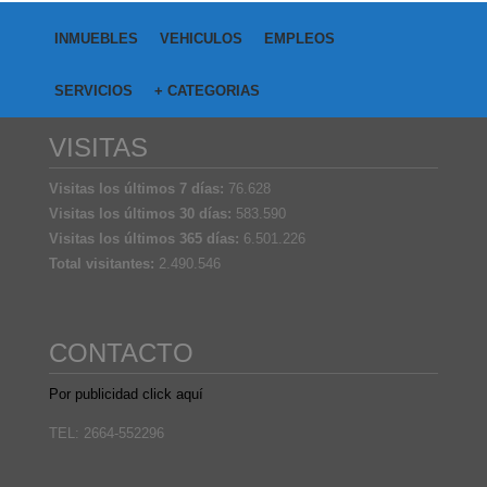
INMUEBLES
VEHICULOS
EMPLEOS
SERVICIOS
+ CATEGORIAS
VISITAS
Visitas los últimos 7 días:
76.628
Visitas los últimos 30 días:
583.590
Visitas los últimos 365 días:
6.501.226
Total visitantes:
2.490.546
CONTACTO
Por publicidad click aquí
TEL: 2664-552296