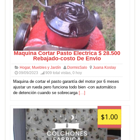
Maquina Cortar Pasto Electrica $ 28.500
Rebajado-costo De Envio
Hogar, Muebles y Jardín
DormisSalo
Juana Koslay
09/09/2023
909 total vistas, 0 hoy
Maquina de cortar el pasto garantía del motor por 6 meses
ajustar un rueda pero funciona todo bien -con automático
de detención cuando se sobrecarga
[…]
$1.00