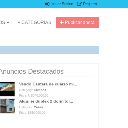
Iniciar Sesion
Registro
IOS
+ CATEGORIAS
Publicar ahora
Anuncios Destacados
Vendo Cantera de cuarzo mi...
Category:
Campos
Price: USD40,000.00
Alquiler duplex 2 dormitor...
Category:
Casas
Price: $850,000.00