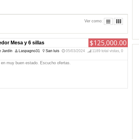
Ver como:
$125,000.00
or Mesa y 6 sillas
 Jardín
Laspagno31
San luis
05/03/2024
1189 total vistas, 0
en muy buen estado. Escucho ofertas.