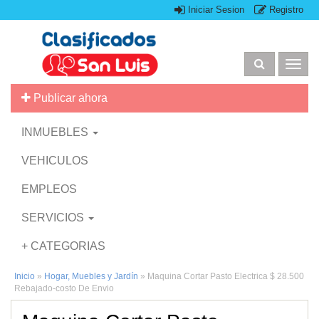
Iniciar Sesion
Registro
Togg
navig
Publicar ahora
INMUEBLES
VEHICULOS
EMPLEOS
SERVICIOS
+ CATEGORIAS
Inicio
»
Hogar, Muebles y Jardín
»
Maquina Cortar Pasto Electrica $ 28.500
Rebajado-costo De Envio