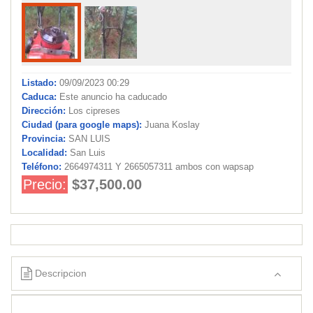
Listado:
09/09/2023 00:29
Caduca:
Este anuncio ha caducado
Dirección:
Los cipreses
Ciudad (para google maps):
Juana Koslay
Provincia:
SAN LUIS
Localidad:
San Luis
Teléfono:
2664974311 Y 2665057311 ambos con wapsap
Precio:
$37,500.00
Descripcion