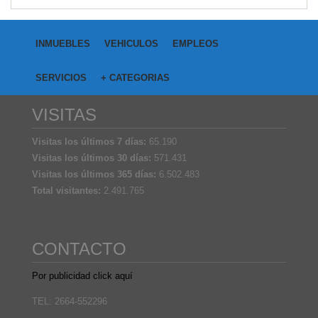
INMUEBLES
VEHICULOS
EMPLEOS
SERVICIOS
+ CATEGORIAS
VISITAS
Visitas los últimos 7 días:
65.190
Visitas los últimos 30 días:
571.431
Visitas los últimos 365 días:
6.502.483
Total visitantes:
2.491.765
CONTACTO
Por publicidad click aquí
TEL: 2664-552296