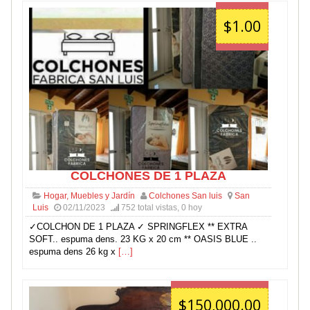
$1.00
COLCHONES DE 1 PLAZA
Hogar, Muebles y Jardín
Colchones San luis
San
Luis
02/11/2023
752 total vistas, 0 hoy
✓COLCHON DE 1 PLAZA ✓ SPRINGFLEX ** EXTRA
SOFT.. espuma dens. 23 KG x 20 cm ** OASIS BLUE ..
espuma dens 26 kg x
[…]
$150,000.00