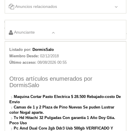
Anuncios relacionados
Camas de 1 y 2 Plaza de Pino Nuevas Se puden Lustrar color Nogal
aparte.
Anunciante
✓✓SOMMIER 2 PLAZAS .ESPUMA
Listado por:
DormisSalo
Miembro Desde:
02/12/2018
Último acceso:
08/08/2026 00:55
Otros artículos enumerados por
DormisSalo
Maquina Cortar Pasto Electrica $ 28.500 Rebajado-costo De
Envio
Camas de 1 y 2 Plaza de Pino Nuevas Se puden Lustrar
color Nogal aparte.
Tv Hd Hitachi 32 Pulgadas Con garantia 1 Año Doy Gtia.
Poco Uso
Pc Amd Dual Core 2gb Ddr3 Usb 500gb VERIFICADO Y