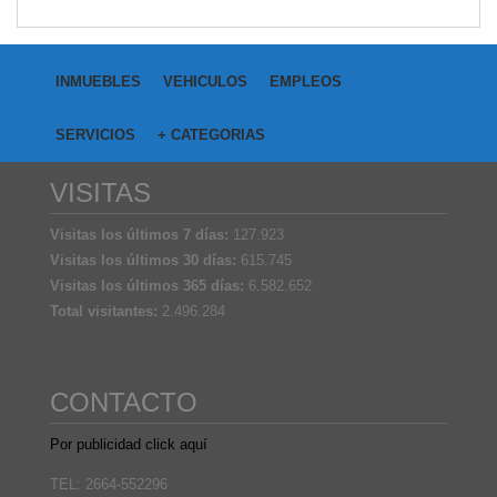
INMUEBLES
VEHICULOS
EMPLEOS
SERVICIOS
+ CATEGORIAS
VISITAS
Visitas los últimos 7 días:
127.923
Visitas los últimos 30 días:
615.745
Visitas los últimos 365 días:
6.582.652
Total visitantes:
2.496.284
CONTACTO
Por publicidad click aquí
TEL: 2664-552296