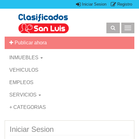
Iniciar Sesion
Registro
Togg
navig
Publicar ahora
INMUEBLES
VEHICULOS
EMPLEOS
SERVICIOS
+ CATEGORIAS
Iniciar Sesion