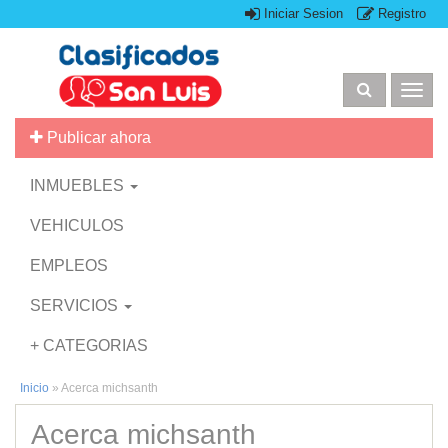
Iniciar Sesion
Registro
Togg
navig
Publicar ahora
INMUEBLES
VEHICULOS
EMPLEOS
SERVICIOS
+ CATEGORIAS
Inicio
»
Acerca michsanth
Acerca michsanth