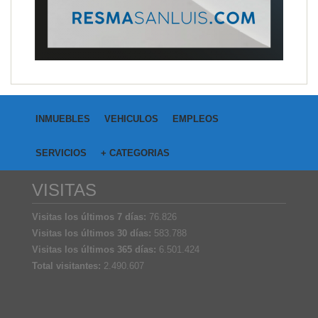
INMUEBLES
VEHICULOS
EMPLEOS
SERVICIOS
+ CATEGORIAS
VISITAS
Visitas los últimos 7 días:
76.826
Visitas los últimos 30 días:
583.788
Visitas los últimos 365 días:
6.501.424
Total visitantes:
2.490.607