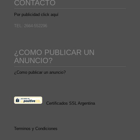
CONTACTO
Por publicidad click aquí
TEL: 2664-552296
¿COMO PUBLICAR UN
ANUNCIO?
¿Como publicar un anuncio?
Certificados SSL Argentina
Terminos y Condiciones