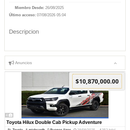
Miembro Desde:
26/08/2025
Último acceso:
07/08/2026 05:04
Descripcion
Anuncios
$10,870,000.00
4
Toyota Hilux Double Cab Pickup Adventure
Toyota
michsanth
Buenos Aires
28/08/2025
352 total