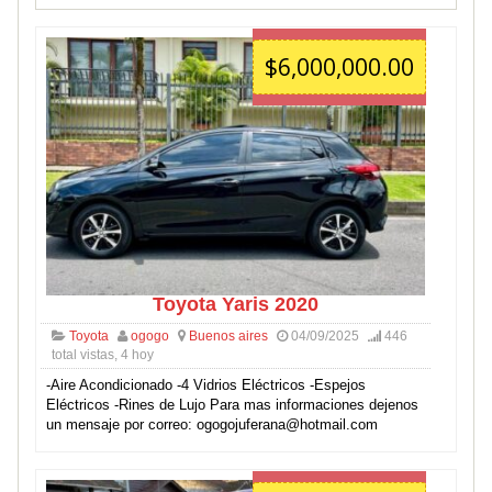
$6,000,000.00
Toyota Yaris 2020
Toyota
ogogo
Buenos aires
04/09/2025
446
total vistas, 4 hoy
-Aire Acondicionado -4 Vidrios Eléctricos -Espejos
Eléctricos -Rines de Lujo Para mas informaciones dejenos
un mensaje por correo: ogogojuferana@hotmail.com