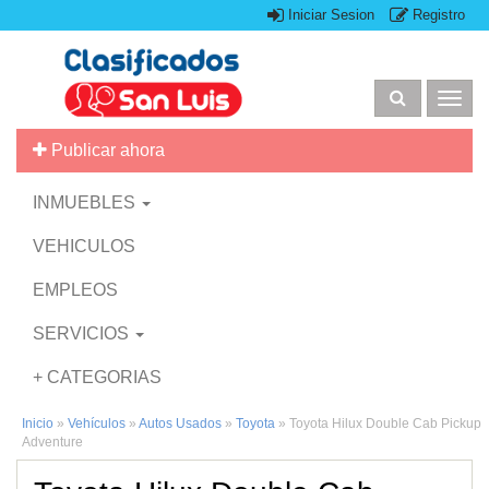
Iniciar Sesion
Registro
Togg
navig
Publicar ahora
INMUEBLES
VEHICULOS
EMPLEOS
SERVICIOS
+ CATEGORIAS
Inicio
»
Vehículos
»
Autos Usados
»
Toyota
»
Toyota Hilux Double Cab Pickup
Adventure