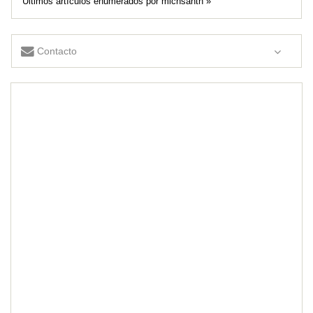
Últimos artículos enumerados por michsanth »
Contacto