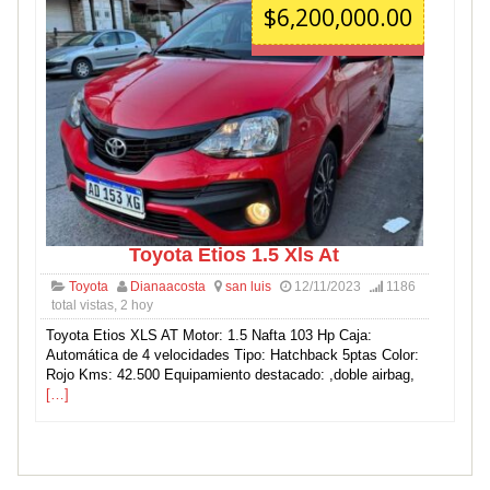
$6,200,000.00
Toyota Etios 1.5 Xls At
Toyota
Dianaacosta
san luis
12/11/2023
1186
total vistas, 2 hoy
Toyota Etios XLS AT Motor: 1.5 Nafta 103 Hp Caja:
Automática de 4 velocidades Tipo: Hatchback 5ptas Color:
Rojo Kms: 42.500 Equipamiento destacado: ,doble airbag,
[…]