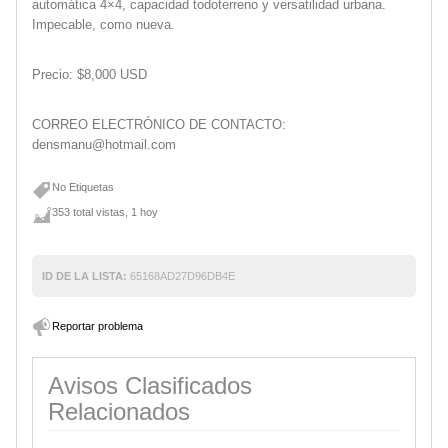
automática 4×4, capacidad todoterreno y versatilidad urbana.
Impecable, como nueva.
Precio: $8,000 USD
CORREO ELECTRÓNICO DE CONTACTO:
densmanu@hotmail.com
No Etiquetas
353 total vistas, 1 hoy
ID DE LA LISTA:
65168AD27D96DB4E
Reportar problema
Avisos Clasificados
Relacionados