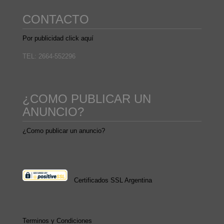
CONTACTO
Por publicidad click aquí
TEL: 2664-552296
¿COMO PUBLICAR UN
ANUNCIO?
¿Como publicar un anuncio?
Certificados SSL Argentina
Terminos y Condiciones