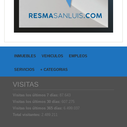
INMUEBLES
VEHICULOS
EMPLEOS
SERVICIOS
+ CATEGORIAS
VISITAS
Visitas los últimos 7 días:
87.643
Visitas los últimos 30 días:
607.275
Visitas los últimos 365 días:
6.499.037
Total visitantes:
2.489.211