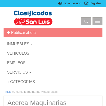
Iniciar Sesion
Registro
Togg
navig
Publicar ahora
INMUEBLES
VEHICULOS
EMPLEOS
SERVICIOS
+ CATEGORIAS
Inicio
»
Acerca Maquinarias Metalurgicas
Acerca Maquinarias