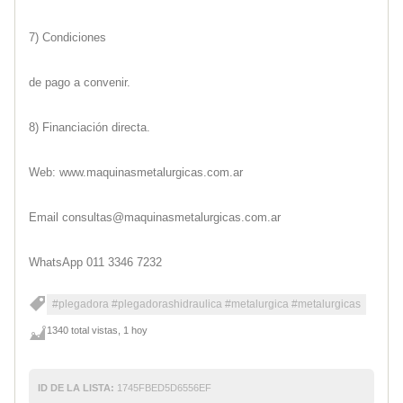
7) Condiciones
de pago a convenir.
8) Financiación directa.
Web: www.maquinasmetalurgicas.com.ar
Email consultas@maquinasmetalurgicas.com.ar
WhatsApp 011 3346 7232
#plegadora #plegadorashidraulica #metalurgica #metalurgicas
1340 total vistas, 1 hoy
ID DE LA LISTA:
1745FBED5D6556EF