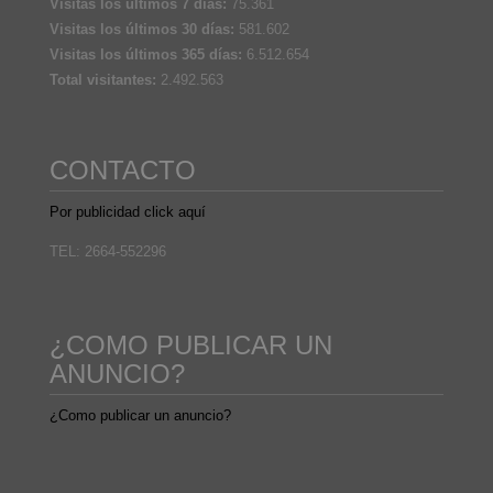
Visitas los últimos 7 días:
75.361
Visitas los últimos 30 días:
581.602
Visitas los últimos 365 días:
6.512.654
Total visitantes:
2.492.563
CONTACTO
Por publicidad click aquí
TEL: 2664-552296
¿COMO PUBLICAR UN
ANUNCIO?
¿Como publicar un anuncio?