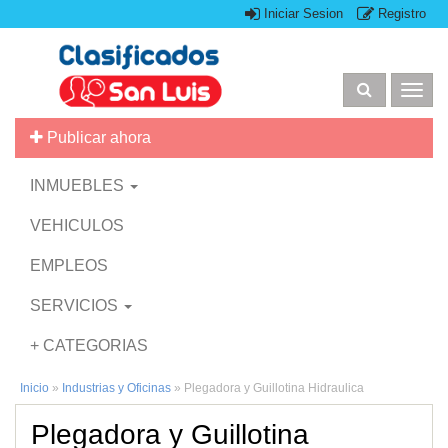
Iniciar Sesion
Registro
Togg
navig
Publicar ahora
INMUEBLES
VEHICULOS
EMPLEOS
SERVICIOS
+ CATEGORIAS
Inicio
»
Industrias y Oficinas
»
Plegadora y Guillotina Hidraulica
Plegadora y Guillotina