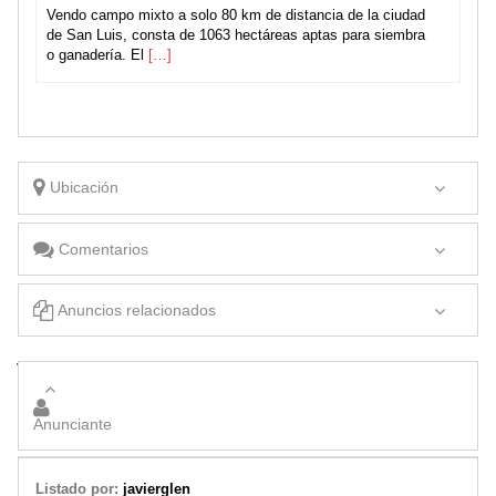
Vendo campo mixto a solo 80 km de distancia de la ciudad
de San Luis, consta de 1063 hectáreas aptas para siembra
o ganadería. El
[…]
Ubicación
Comentarios
Anuncios relacionados
Vendo casa en Barrio Dupuy (Juana Koslay)
Vendo casa en el ingreso de Villa Aguadita, oportunidad…….
Anunciante
Listado por:
javierglen