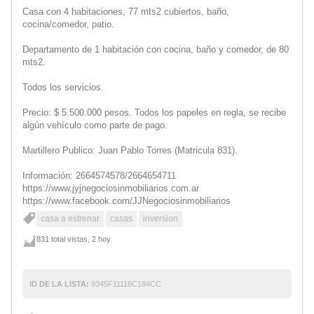
Casa con 4 habitaciones, 77 mts2 cubiertos, baño,
cocina/comedor, patio.
Departamento de 1 habitación con cocina, baño y comedor, de 80
mts2.
Todos los servicios.
Precio: $ 5.500.000 pesos. Todos los papeles en regla, se recibe
algún vehículo como parte de pago.
Martillero Publico: Juan Pablo Torres (Matricula 831).
Información: 2664574578/2664654711
https://www.jyjnegociosinmobiliarios.com.ar
https://www.facebook.com/JJNegociosinmobiliarios
casa a estrenar
casas
inversion
831 total vistas, 2 hoy
ID DE LA LISTA:
9345F11116C184CC