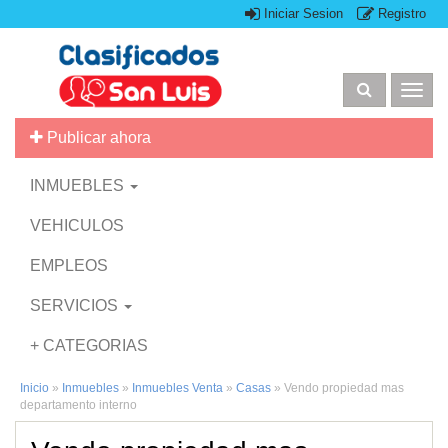
Iniciar Sesion
Registro
Togg
navig
Publicar ahora
INMUEBLES
VEHICULOS
EMPLEOS
SERVICIOS
+ CATEGORIAS
Inicio
»
Inmuebles
»
Inmuebles Venta
»
Casas
»
Vendo propiedad mas
departamento interno