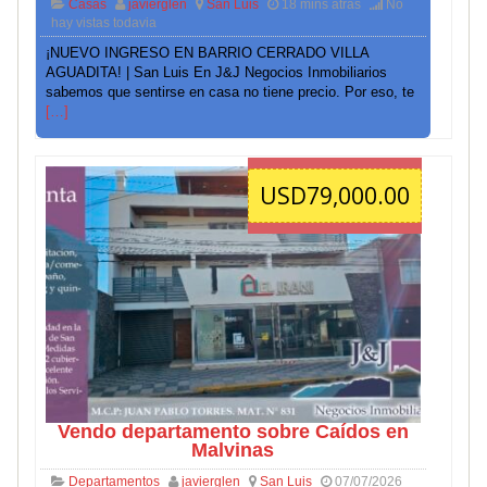
Casas
javierglen
San Luis
18 mins atrás
No
hay vistas todavia
¡NUEVO INGRESO EN BARRIO CERRADO VILLA
AGUADITA! | San Luis En J&J Negocios Inmobiliarios
sabemos que sentirse en casa no tiene precio. Por eso, te
[…]
USD79,000.00
Vendo departamento sobre Caídos en
Malvinas
Departamentos
javierglen
San Luis
07/07/2026