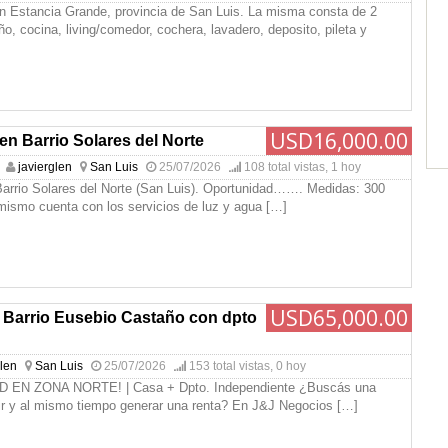
n Estancia Grande, provincia de San Luis. La misma consta de 2
ño, cocina, living/comedor, cochera, lavadero, deposito, pileta y
USD16,000.00
en Barrio Solares del Norte
javierglen
San Luis
25/07/2026
108 total vistas, 1 hoy
Barrio Solares del Norte (San Luis). Oportunidad……. Medidas: 300
 mismo cuenta con los servicios de luz y agua
[…]
USD65,000.00
 Barrio Eusebio Castaño con dpto
glen
San Luis
25/07/2026
153 total vistas, 0 hoy
 EN ZONA NORTE! | Casa + Dpto. Independiente ¿Buscás una
vir y al mismo tiempo generar una renta? En J&J Negocios
[…]