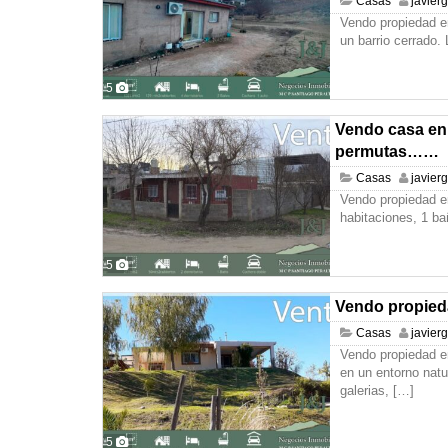
Casas
javier
Vendo propiedad e
un barrio cerrado.
5
Vendo casa en 
permutas……
Casas
javier
Vendo propiedad e
habitaciones, 1 ba
5
Vendo propied
Casas
javier
Vendo propiedad e
en un entorno natu
galerias,
[…]
5