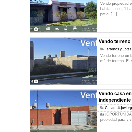
Vendo propiedad e
habitaciones, 1 ba
patio.
[…]
5
Vendo terreno 
Terrenos y Lotes
Vendo terreno en 
m2 de terreno. El
4
Vendo casa en
independiente
Casas
javier
🏡 ¡OPORTUNIDAD
propiedad para vi