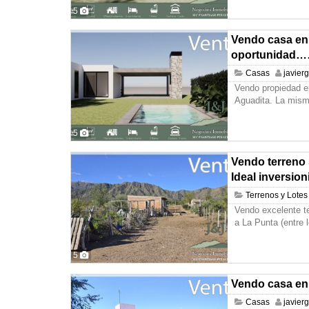
5
Vendo casa en 
oportunidad…
Casas
javier
Vendo propiedad en
Aguadita. La mism
5
Vendo terreno 
Ideal inversioni
Terrenos y Lotes
Vendo excelente te
a La Punta (entre 
5
Vendo casa en
Casas
javier