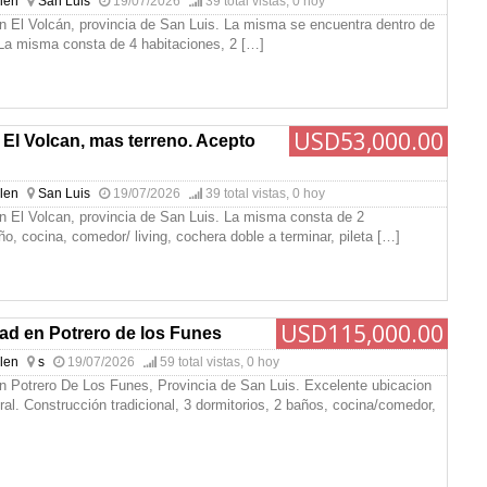
glen
San Luis
19/07/2026
39 total vistas, 0 hoy
n El Volcán, provincia de San Luis. La misma se encuentra dentro de
 La misma consta de 4 habitaciones, 2
[…]
USD53,000.00
El Volcan, mas terreno. Acepto
glen
San Luis
19/07/2026
39 total vistas, 0 hoy
n El Volcan, provincia de San Luis. La misma consta de 2
ño, cocina, comedor/ living, cochera doble a terminar, pileta
[…]
USD115,000.00
ad en Potrero de los Funes
glen
s
19/07/2026
59 total vistas, 0 hoy
n Potrero De Los Funes, Provincia de San Luis. Excelente ubicacion
ral. Construcción tradicional, 3 dormitorios, 2 baños, cocina/comedor,