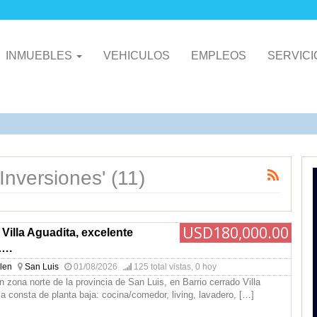
INMUEBLES
VEHICULOS
EMPLEOS
SERVIC
Inversiones' (11)
USD180,000.00
Villa Aguadita, excelente
….
glen
San Luis
01/08/2026
125 total vistas, 0 hoy
 zona norte de la provincia de San Luis, en Barrio cerrado Villa
 consta de planta baja: cocina/comedor, living, lavadero,
[…]