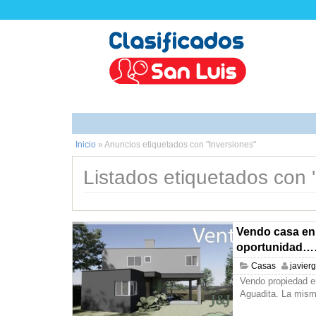
Inicio
»
Anuncios etiquetados con "Inversiones"
Listados etiquetados con '
Vendo casa en 
oportunidad…
Casas
javier
Vendo propiedad en
Aguadita. La misma