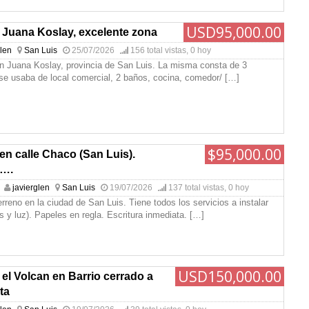
USD95,000.00
 Juana Koslay, excelente zona
glen
San Luis
25/07/2026
156 total vistas, 0 hoy
n Juana Koslay, provincia de San Luis. La misma consta de 3
 se usaba de local comercial, 2 baños, cocina, comedor/
[…]
$95,000.00
en calle Chaco (San Luis).
….
javierglen
San Luis
19/07/2026
137 total vistas, 0 hoy
rreno en la ciudad de San Luis. Tiene todos los servicios a instalar
s y luz). Papeles en regla. Escritura inmediata.
[…]
USD150,000.00
el Volcan en Barrio cerrado a
ta