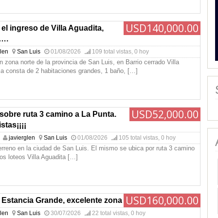
USD140,000.00
el ingreso de Villa Aguadita,
….
glen
San Luis
01/08/2026
109 total vistas, 0 hoy
 zona norte de la provincia de San Luis, en Barrio cerrado Villa
a consta de 2 habitaciones grandes, 1 baño,
[…]
USD52,000.00
sobre ruta 3 camino a La Punta.
stas¡¡¡¡
javierglen
San Luis
01/08/2026
105 total vistas, 0 hoy
rreno en la ciudad de San Luis. El mismo se ubica por ruta 3 camino
los loteos Villa Aguadita
[…]
USD160,000.00
 Estancia Grande, excelente zona
glen
San Luis
30/07/2026
22 total vistas, 0 hoy