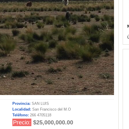
Ú
Provincia:
SAN LUIS
Localidad:
San Francisco del M.O
Teléfono:
266 4705118
Precio:
$25,000,000.00