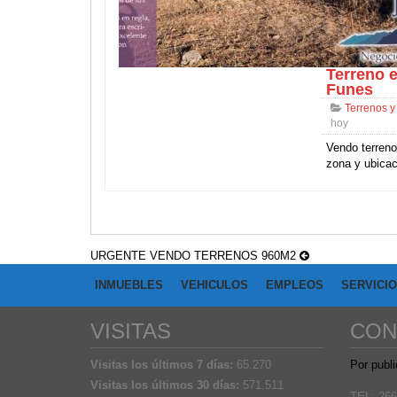
Terreno e
Funes
Terrenos y
hoy
Vendo terreno
zona y ubicac
URGENTE VENDO TERRENOS 960M2
INMUEBLES
VEHICULOS
EMPLEOS
SERVICI
VISITAS
CON
Visitas los últimos 7 días:
65.270
Por publi
Visitas los últimos 30 días:
571.511
TEL: 266