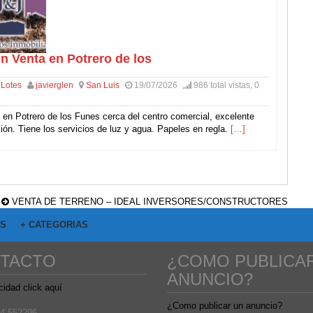
n Venta en Potrero de los
 Lotes
javierglen
San Luis
19/07/2026
986 total vistas, 0
 en Potrero de los Funes cerca del centro comercial, excelente
ión. Tiene los servicios de luz y agua. Papeles en regla.
[…]
VENTA DE TERRENO – IDEAL INVERSORES/CONSTRUCTORES
OS
+ CATEGORIAS
TACTO
¿COMO PUBLICA
ANUNCIO?
cidad click aquí
¿Como publicar un anuncio?
4-552296