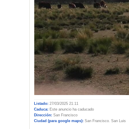
Listado:
27/03/2025 21:11
Caduca:
Este anuncio ha caducado
Dirección:
San Francisco
Ciudad (para google maps):
San Francisco. San Luis