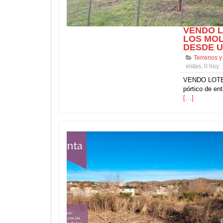
VENDO L
LOS MOLL
DESDE US
Terrenos y
vistas, 0 hoy
VENDO LOTES
pórtico de en
[…]