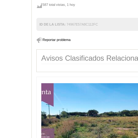
587 total vistas, 1 hoy
ID DE LA LISTA:
74967E57A8C112FC
Reportar problema
Avisos Clasificados Relacion