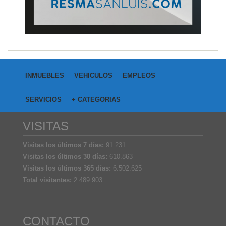
INMUEBLES
VEHICULOS
EMPLEOS
SERVICIOS
+ CATEGORIAS
VISITAS
Visitas los últimos 7 días:
91.231
Visitas los últimos 30 días:
610.863
Visitas los últimos 365 días:
6.502.625
Total visitantes:
2.489.903
CONTACTO