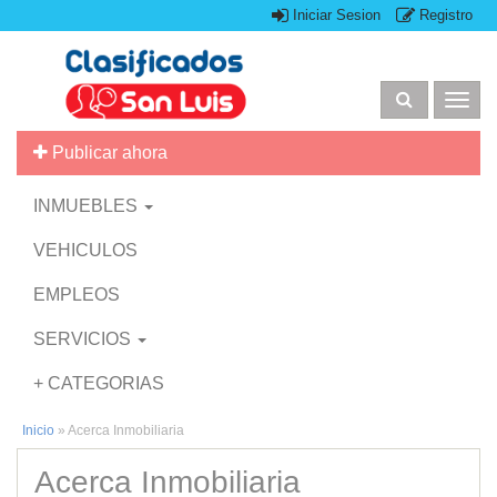
Iniciar Sesion
Registro
Togg
navig
Publicar ahora
INMUEBLES
VEHICULOS
EMPLEOS
SERVICIOS
+ CATEGORIAS
Inicio
»
Acerca Inmobiliaria
Acerca Inmobiliaria