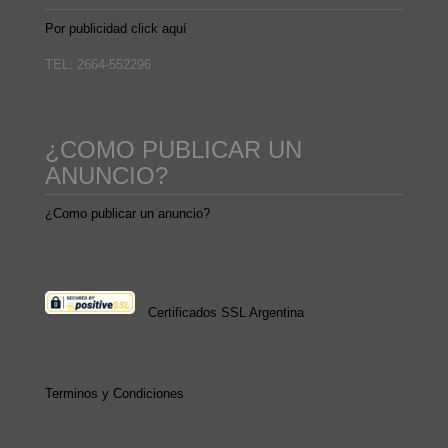
Por publicidad click aquí
TEL: 2664-552296
¿COMO PUBLICAR UN
ANUNCIO?
¿Como publicar un anuncio?
Certificados SSL Argentina
Terminos y Condiciones