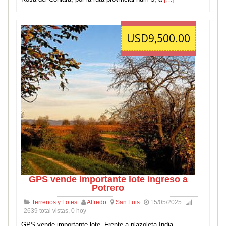
USD9,500.00
GPS vende importante lote ingreso a
Potrero
Terrenos y Lotes
Alfredo
San Luis
15/05/2025
2639 total vistas, 0 hoy
GPS vende importante lote. Frente a plazoleta India