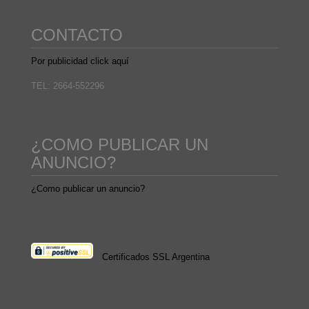
CONTACTO
Por publicidad click aquí
TEL: 2664-552296
¿COMO PUBLICAR UN
ANUNCIO?
¿Como publicar un anuncio?
Certificados SSL Argentina