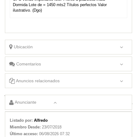
Dormida Lote de = 1450 mts2 Títulos perfectos Valor
ilustrativo. (Dgo)
Ubicación
Comentarios
Anuncios relacionados
VENDO LOTE. 900mts2 . esquina. en Villa Mercedes
Anunciante
GPS VENDE LOTES Villa Larca. S L
Listado por:
Alfredo
Miembro Desde:
23/07/2018
Último acceso:
06/08/2026 07:32