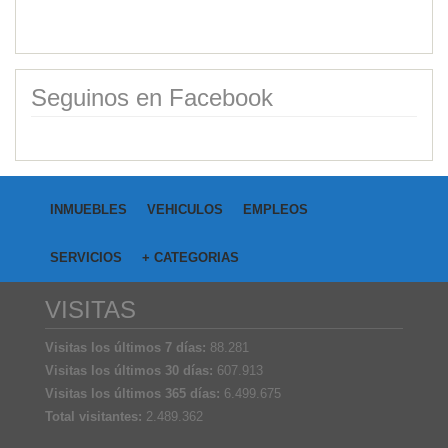
Seguinos en Facebook
INMUEBLES
VEHICULOS
EMPLEOS
SERVICIOS
+ CATEGORIAS
VISITAS
Visitas los últimos 7 días:
88.281
Visitas los últimos 30 días:
607.913
Visitas los últimos 365 días:
6.499.675
Total visitantes:
2.489.362