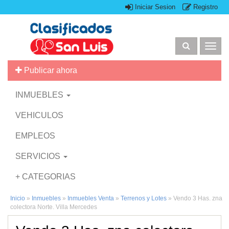
Iniciar Sesion
Registro
Togg
navig
Publicar ahora
INMUEBLES
VEHICULOS
EMPLEOS
SERVICIOS
+ CATEGORIAS
Inicio
»
Inmuebles
»
Inmuebles Venta
»
Terrenos y Lotes
»
Vendo 3 Has. zna
colectora Norte. Villa Mercedes