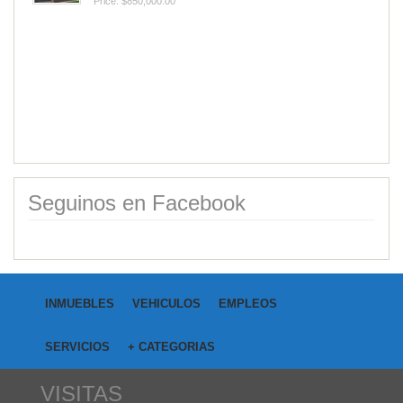
Price: $850,000.00
Vendo Cantera de cuarzo mi...
Category:
Campos
Price: USD40,000.00
Seguinos en Facebook
INMUEBLES
VEHICULOS
EMPLEOS
SERVICIOS
+ CATEGORIAS
VISITAS