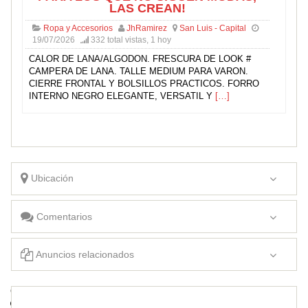
LAS CREAN!
Ropa y Accesorios
JhRamirez
San Luis - Capital
19/07/2026
332 total vistas, 1 hoy
CALOR DE LANA/ALGODON. FRESCURA DE LOOK #
CAMPERA DE LANA. TALLE MEDIUM PARA VARON.
CIERRE FRONTAL Y BOLSILLOS PRACTICOS. FORRO
INTERNO NEGRO ELEGANTE, VERSATIL Y
[…]
Ubicación
Comentarios
Anuncios relacionados
CAMISAS A MEDIDA
VENDO LINDAS REMERAS SMALL/MEDIUN. COMODAS Y CON