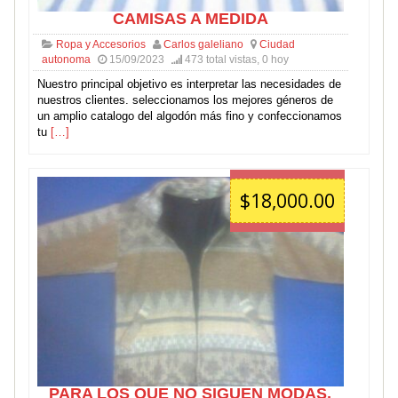
CAMISAS A MEDIDA
Ropa y Accesorios
Carlos galeliano
Ciudad
autonoma
15/09/2023
473 total vistas, 0 hoy
Nuestro principal objetivo es interpretar las necesidades de
nuestros clientes. seleccionamos los mejores géneros de
un amplio catalogo del algodón más fino y confeccionamos
tu
[…]
$18,000.00
PARA LOS QUE NO SIGUEN MODAS,