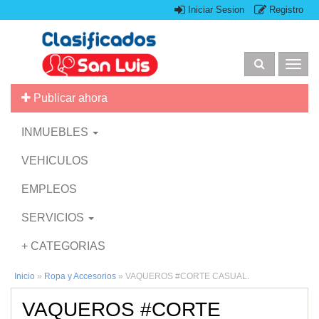
Iniciar Sesion
Registro
Togg
navig
Publicar ahora
INMUEBLES
VEHICULOS
EMPLEOS
SERVICIOS
+ CATEGORIAS
Inicio
»
Ropa y Accesorios
»
VAQUEROS #CORTE CASUAL.
VAQUEROS #CORTE