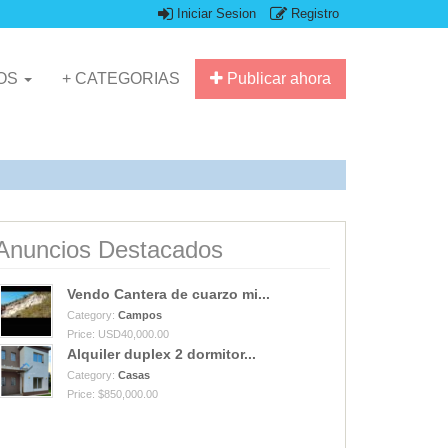
Iniciar Sesion
Registro
IOS
+ CATEGORIAS
Publicar ahora
Anuncios Destacados
Vendo Cantera de cuarzo mi...
Category:
Campos
Price: USD40,000.00
Alquiler duplex 2 dormitor...
Category:
Casas
Price: $850,000.00