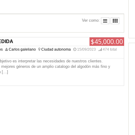
Ver como:
$45,000.00
EDIDA
os
Carlos galeliano
Ciudad autonoma
15/09/2023
474 total
bjetivo es interpretar las necesidades de nuestros clientes.
 mejores géneros de un amplio catalogo del algodón más fino y
u
[…]