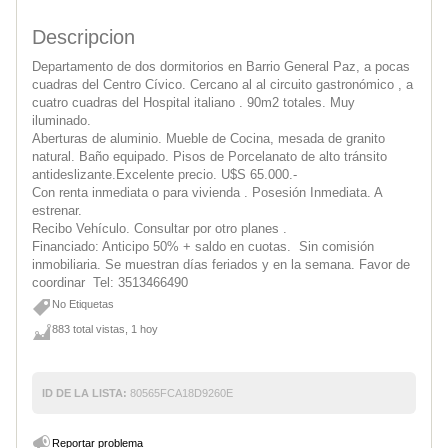
Descripcion
Departamento de dos dormitorios en Barrio General Paz, a pocas
cuadras del Centro Cívico. Cercano al al circuito gastronómico , a
cuatro cuadras del Hospital italiano . 90m2 totales. Muy
iluminado.
Aberturas de aluminio. Mueble de Cocina, mesada de granito
natural. Baño equipado. Pisos de Porcelanato de alto tránsito
antideslizante.Excelente precio. U$S 65.000.-
Con renta inmediata o para vivienda . Posesión Inmediata. A
estrenar.
Recibo Vehículo. Consultar por otro planes .
Financiado: Anticipo 50% + saldo en cuotas. Sin comisión
inmobiliaria. Se muestran días feriados y en la semana. Favor de
coordinar Tel: 3513466490
No Etiquetas
883 total vistas, 1 hoy
ID DE LA LISTA:
80565FCA18D9260E
Reportar problema