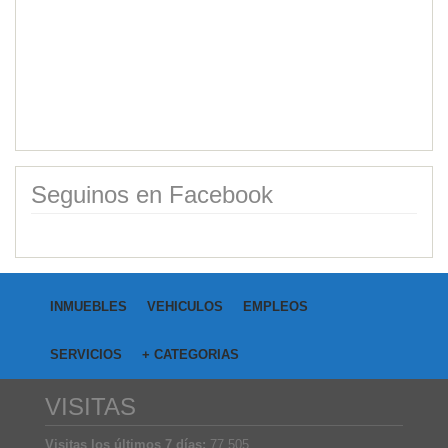
Category:
Campos
Price: USD40,000.00
Seguinos en Facebook
INMUEBLES
VEHICULOS
EMPLEOS
SERVICIOS
+ CATEGORIAS
VISITAS
Visitas los últimos 7 días:
77.505