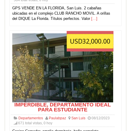
584 total vistas, 0 hoy
GPS VENDE EN LA FLORIDA, San Luis. 2 cabañas
ubicadas en el complejo CLUB RANCHO MOVIL. A orillas
del DIQUE La Florida. Títulos perfectos. Valor
[…]
USD32,000.00
IMPERDIBLE, DEPARTAMENTO IDEAL
PARA ESTUDIANTE
Departamentos
Paulabpaz
San Luis
08/12/2023
671 total vistas, 0 hoy