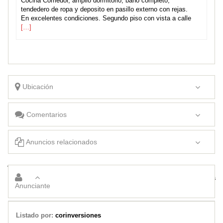
Cocina Comedor, amplio dormitorio, baño completo,
tendedero de ropa y deposito en pasillo externo con rejas.
En excelentes condiciones. Segundo piso con vista a calle
[…]
Ubicación
Comentarios
Anuncios relacionados
Vendo 5 cabañas. En Villa Larca. San Luis
Córdoba Capital departamento dos dormitorios en venta
Anunciante
Listado por:
corinversiones