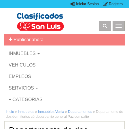
Iniciar Sesion
Registro
Togg
navig
Publicar ahora
INMUEBLES
VEHICULOS
EMPLEOS
SERVICIOS
+ CATEGORIAS
Inicio
»
Inmuebles
»
Inmuebles Venta
»
Departamentos
»
Departamento de
dos dormitorios córdoba barrio general Paz con patio