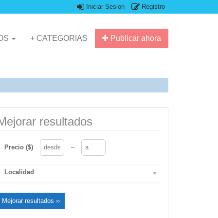
Iniciar Sesion
Registro
IOS
+ CATEGORIAS
Publicar ahora
Mejorar resultados
Precio ($)
–
Localidad
Mejorar resultados ››