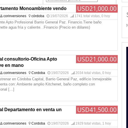
USD21,000.00
rtamento Monoambiente vendo
corinversiones
córdoba
19/07/2026
1741 total vistas, 0 hoy
e Apto Profesional Barrio General Paz. Financio.Tiene baño
ette agua fría y caliente. .Financio (Precio en dólares)
USD21,000.00
l consultorio-Oficina Apto
ave en mano
corinversiones
Cordoba
19/07/2026
2034 total vistas, 0 hoy
renar en Córdoba Capital, Barrio General Paz, edificio Inmejorable
enta con: Ambiente amplio Kitchenet, baño completo con
ional
[…]
USD41,500.00
al Departamento en venta un
corinversiones
Cordoba
19/07/2026
1929 total vistas, 1 hoy