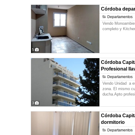
Córdoba depa
Departamentos
Vendo Monoambient
completo y Kitchen
5
Córdoba Capita
Profesional ll
Departamentos
Vendo Unidad a est
zona. El mismo cu
ducha.Apto profes
3
Córdoba Capit
dormitorio
Departamentos