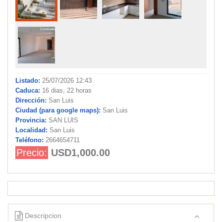
Listado:
25/07/2026 12:43
Caduca:
16 dias, 22 horas
Dirección:
San Luis
Ciudad (para google maps):
San Luis
Provincia:
SAN LUIS
Localidad:
San Luis
Teléfono:
2664654711
Precio:
USD1,000.00
Descripcion