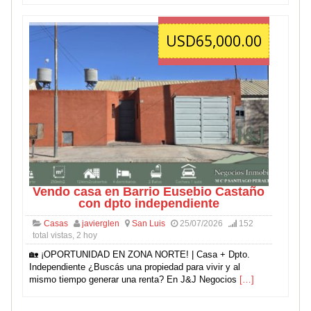
USD65,000.00
Vendo casa en Barrio Eusebio Castaño
con dpto independiente
Casas
javierglen
San Luis
25/07/2026
152
total vistas, 2 hoy
🏡 ¡OPORTUNIDAD EN ZONA NORTE! | Casa + Dpto.
Independiente ¿Buscás una propiedad para vivir y al
mismo tiempo generar una renta? En J&J Negocios
[…]