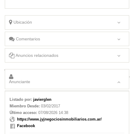
Ubicación
Comentarios
Anuncios relacionados
Vendo casa en Juana Koslay, excelente zona
Vendo casa en Barrio Eusebio Castaño con dpto independiente
Anunciante
Listado por:
javierglen
Miembro Desde:
03/02/2017
Último acceso:
07/08/2026 14:38
https://www.jyjnegociosinmobiliarios.com.ar/
Facebook