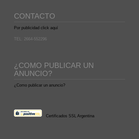
CONTACTO
Por publicidad click aquí
TEL: 2664-552296
¿COMO PUBLICAR UN
ANUNCIO?
¿Como publicar un anuncio?
Certificados SSL Argentina