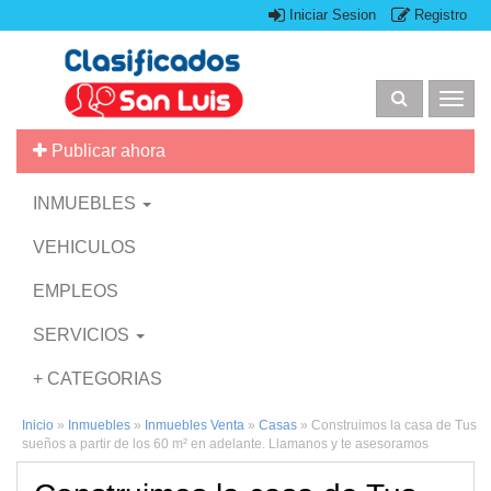
Iniciar Sesion
Registro
Togg
navig
Publicar ahora
INMUEBLES
VEHICULOS
EMPLEOS
SERVICIOS
+ CATEGORIAS
Inicio
»
Inmuebles
»
Inmuebles Venta
»
Casas
»
Construimos la casa de Tus
sueños a partir de los 60 m² en adelante. Llamanos y te asesoramos