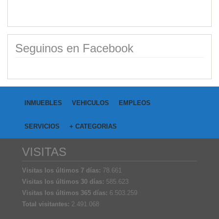
Seguinos en Facebook
INMUEBLES
VEHICULOS
EMPLEOS
SERVICIOS
+ CATEGORIAS
VISITAS
Visitas los últimos 7 días:
78.661
Visitas los últimos 30 días:
585.623
Visitas los últimos 365 días:
6.503.259
Total visitantes:
2.491.068