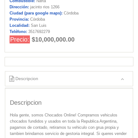
Combustible:
Nafta
Dirección:
jacinto rios 1266
Ciudad (para google maps):
Córdoba
Provincia:
Córdoba
Localidad:
San Luis
Teléfono:
3517692279
Precio:
$10,000,000.00
Descripcion
Descripcion
Hola gente, somos Chocados Online! Compramos vehiculos
chocados fundidos y usados en toda la Republica Argentina,
pagamos de contado, retiramos tu vehiculo con grua propia y
tambien brindamos servicio de gestoria integral. Si queres vender