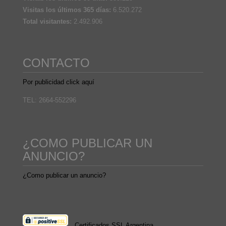
Visitas los últimos 365 días:
6.520.272
Total visitantes:
2.492.906
CONTACTO
Por publicidad click aquí
TEL: 2664-552296
¿COMO PUBLICAR UN
ANUNCIO?
¿Como publicar un anuncio?
Certificados SSL Argentina