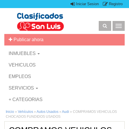
Iniciar Sesion
Registro
Togg
navig
Publicar ahora
INMUEBLES
VEHICULOS
EMPLEOS
SERVICIOS
+ CATEGORIAS
Inicio
»
Vehículos
»
Autos Usados
»
Audi
»
COMPRAMOS VEHICULOS
CHOCADOS FUNDIDOS USADOS