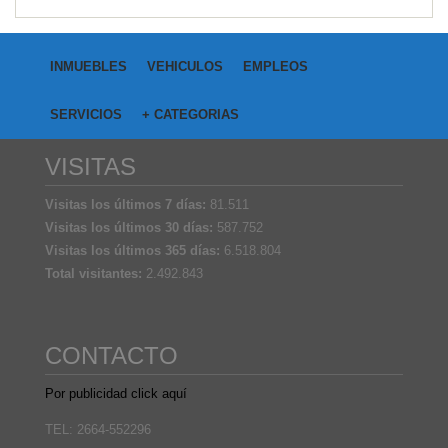
INMUEBLES
VEHICULOS
EMPLEOS
SERVICIOS
+ CATEGORIAS
VISITAS
Visitas los últimos 7 días:
81.511
Visitas los últimos 30 días:
587.752
Visitas los últimos 365 días:
6.518.804
Total visitantes:
2.492.843
CONTACTO
Por publicidad click aquí
TEL: 2664-552296