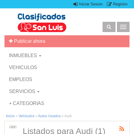
Iniciar Sesion
Registro
Togg
navig
Publicar ahora
INMUEBLES
VEHICULOS
EMPLEOS
SERVICIOS
+ CATEGORIAS
Inicio
»
Vehículos
»
Autos Usados
»
Audi
Listados para Audi (1)