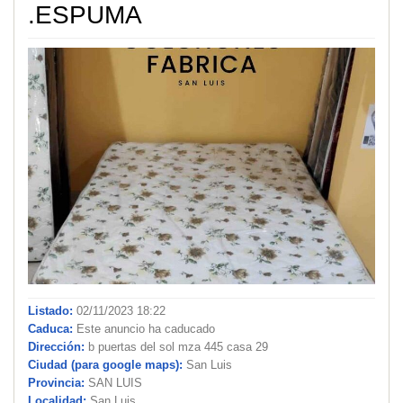
.ESPUMA
Listado:
02/11/2023 18:22
Caduca:
Este anuncio ha caducado
Dirección:
b puertas del sol mza 445 casa 29
Ciudad (para google maps):
San Luis
Provincia:
SAN LUIS
Localidad:
San Luis