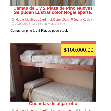
Camas de 1 y 2 Plaza de Pino Nuevas
Se puden Lustrar color Nogal aparte.
Hogar, Muebles y Jardín
DormisSalo
Juana Koslay
09/09/2023
755 total vistas, 1 hoy
Camas en pino 1 y 2 Plazas poco stock
$100,000.00
Cuchetas de algarrobo
Hogar, Muebles y Jardín
carmensanjuan
San Luis