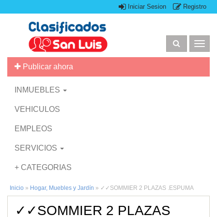
Iniciar Sesion
Registro
Togg
navig
Publicar ahora
INMUEBLES
VEHICULOS
EMPLEOS
SERVICIOS
+ CATEGORIAS
Inicio
»
Hogar, Muebles y Jardín
»
✓✓SOMMIER 2 PLAZAS .ESPUMA
✓✓SOMMIER 2 PLAZAS