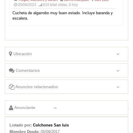
05/08/2023
610 total vistas, 0 hoy
Cucheta de algarrobo muy buen estado. Incluye baranda y
escalera.
Ubicación
Comentarios
Anuncios relacionados
Maquina Cortar Pasto Electrica $ 28.500 Rebajado-costo De Envio
Anunciante
COLCHÓN 2 PLAZAS EN ESPUMA
Listado por:
Colchones San luis
Miembro Desde:
05/09/2017