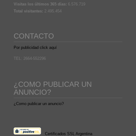
Visitas los últimos 365 días:
6.576.719
Total visitantes:
2.495.454
CONTACTO
Por publicidad click aquí
TEL: 2664-552296
¿COMO PUBLICAR UN
ANUNCIO?
¿Como publicar un anuncio?
Certificados SSL Argentina