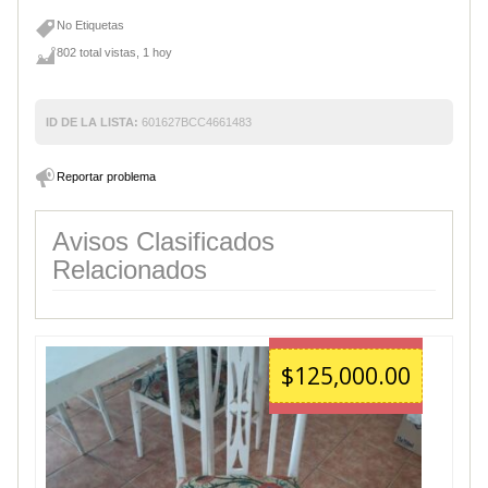
No Etiquetas
802 total vistas, 1 hoy
ID DE LA LISTA:
601627BCC4661483
Reportar problema
Avisos Clasificados
Relacionados
$125,000.00