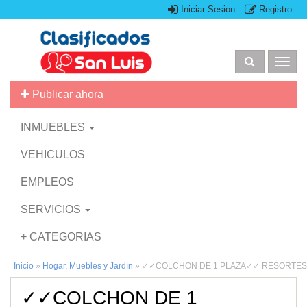
Iniciar Sesion
Registro
Togg
navig
Publicar ahora
INMUEBLES
VEHICULOS
EMPLEOS
SERVICIOS
+ CATEGORIAS
Inicio
»
Hogar, Muebles y Jardín
»
✓✓COLCHON DE 1 PLAZA✓✓ RESORTES
✓✓COLCHON DE 1