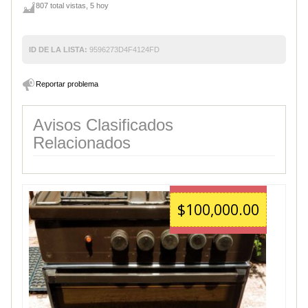
807 total vistas, 5 hoy
ID DE LA LISTA:
9596273D4F4124FD
Reportar problema
Avisos Clasificados
Relacionados
$100,000.00