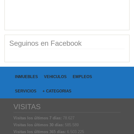
Seguinos en Facebook
INMUEBLES
VEHICULOS
EMPLEOS
SERVICIOS
+ CATEGORIAS
VISITAS
Visitas los últimos 7 días:
78.627
Visitas los últimos 30 días:
585.589
Visitas los últimos 365 días:
6.503.225