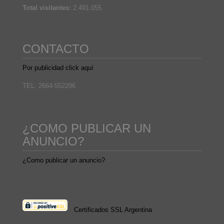
Total visitantes:
2.491.055
CONTACTO
Por publicidad click aquí
TEL: 2664-552296
¿COMO PUBLICAR UN
ANUNCIO?
¿Como publicar un anuncio?
Certificados SSL Argentina