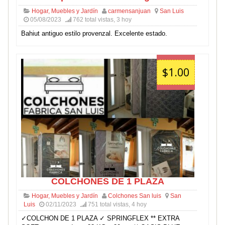
Hogar, Muebles y Jardín
carmensanjuan
San Luis
05/08/2023
762 total vistas, 3 hoy
Bahiut antiguo estilo provenzal. Excelente estado.
$1.00
COLCHONES DE 1 PLAZA
Hogar, Muebles y Jardín
Colchones San luis
San
Luis
02/11/2023
751 total vistas, 4 hoy
✓COLCHON DE 1 PLAZA ✓ SPRINGFLEX ** EXTRA