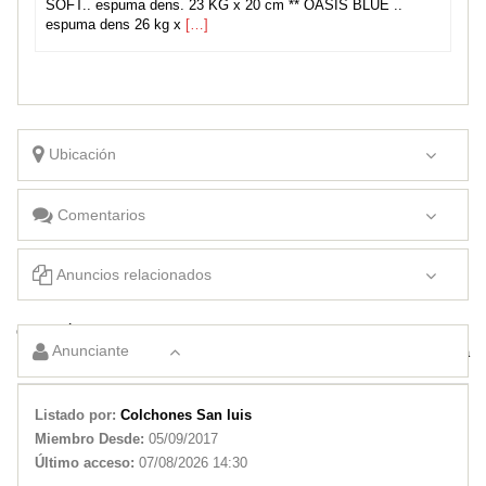
SOFT.. espuma dens. 23 KG x 20 cm ** OASIS BLUE ..
espuma dens 26 kg x
[…]
Ubicación
Comentarios
Anuncios relacionados
COLCHÓN 2 PLAZAS EN ESPUMA
Anunciante
✓✓COLCHON DE 1 PLAZA✓✓ espuma
Listado por:
Colchones San luis
Miembro Desde:
05/09/2017
Último acceso:
07/08/2026 14:30