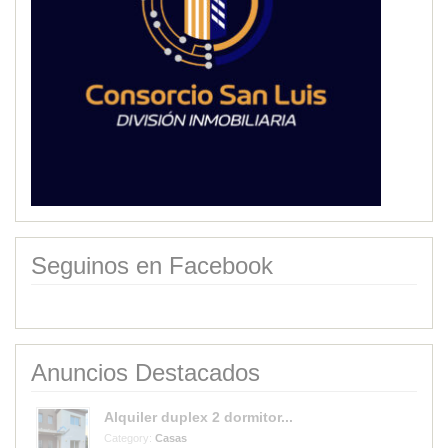
Seguinos en Facebook
Anuncios Destacados
Alquiler duplex 2 dormitor...
Category:
Casas