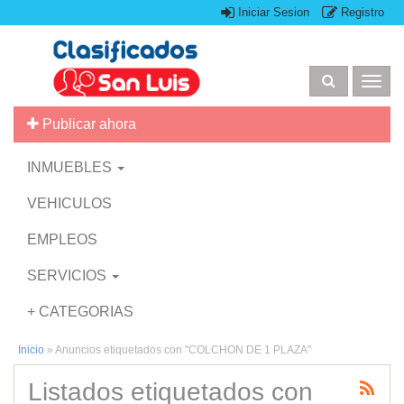
Iniciar Sesion
Registro
Togg
navig
Publicar ahora
INMUEBLES
VEHICULOS
EMPLEOS
SERVICIOS
+ CATEGORIAS
Inicio
»
Anuncios etiquetados con "COLCHON DE 1 PLAZA"
Listados etiquetados con