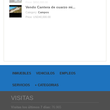
Price: $850,000.00
Vendo Cantera de cuarzo mi...
Category:
Campos
Price: USD40,000.00
INMUEBLES
VEHICULOS
EMPLEOS
SERVICIOS
+ CATEGORIAS
VISITAS
Visitas los últimos 7 días:
76.965