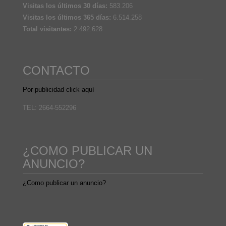
Visitas los últimos 30 días:
583.206
Visitas los últimos 365 días:
6.514.258
Total visitantes:
2.492.628
CONTACTO
Por publicidad click aquí
TEL: 2664-552296
¿COMO PUBLICAR UN
ANUNCIO?
¿Como publicar un anuncio?