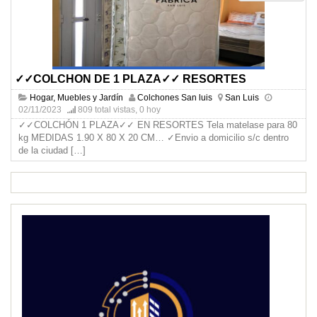
✓✓COLCHON DE 1 PLAZA✓✓ RESORTES
Hogar, Muebles y Jardín
Colchones San luis
San Luis
02/11/2023
809 total vistas, 0 hoy
✓✓COLCHÓN 1 PLAZA✓✓ EN RESORTES Tela matelase para 80
kg MEDIDAS 1.90 X 80 X 20 CM… ✓Envio a domicilio s/c dentro
de la ciudad
[…]