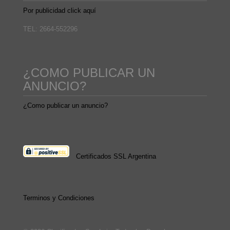
Por publicidad click aquí
TEL: 2664-552296
¿COMO PUBLICAR UN
ANUNCIO?
¿Como publicar un anuncio?
Certificados SSL Argentina
Terminos y Condiciones