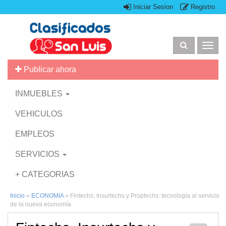
Iniciar Sesion
Registro
Togg
navig
Publicar ahora
INMUEBLES
VEHICULOS
EMPLEOS
SERVICIOS
+ CATEGORIAS
Inicio
»
ECONOMIA
»
Fintechs, Insurtechs y Proptechs: tecnología al servicio
de la nueva economía