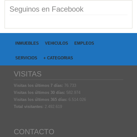
Seguinos en Facebook
INMUEBLES
VEHICULOS
EMPLEOS
SERVICIOS
+ CATEGORIAS
VISITAS
Visitas los últimos 7 días:
76.733
Visitas los últimos 30 días:
582.974
Visitas los últimos 365 días:
6.514.026
Total visitantes:
2.492.619
CONTACTO