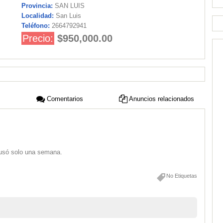
Provincia:
SAN LUIS
Localidad:
San Luis
Teléfono:
2664792941
Precio:
$950,000.00
Comentarios
Anuncios relacionados
 usó solo una semana.
No Etiquetas