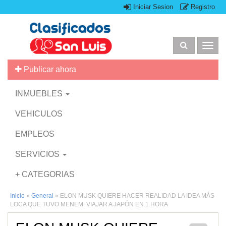
Iniciar Sesion
Registro
Togg
navig
Publicar ahora
INMUEBLES
VEHICULOS
EMPLEOS
SERVICIOS
+ CATEGORIAS
Inicio
»
General
»
ELON MUSK QUIERE HACER REALIDAD LA IDEA MÁS
LOCA QUE TUVO MENEM: VIAJAR A JAPÓN EN 1 HORA