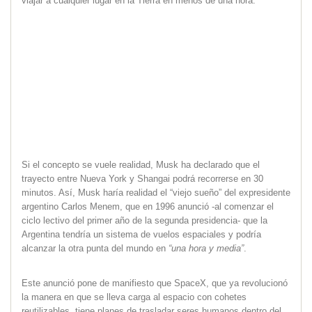
viajar a cualquier lugar en la Tierra en menos de una hora.
Si el concepto se vuele realidad, Musk ha declarado que el
trayecto entre Nueva York y Shangai podrá recorrerse en 30
minutos. Así, Musk haría realidad el “viejo sueño” del expresidente
argentino Carlos Menem, que en 1996 anunció -al comenzar el
ciclo lectivo del primer año de la segunda presidencia- que la
Argentina tendría un sistema de vuelos espaciales y podría
alcanzar la otra punta del mundo en
“una hora y media”
.
Este anunció pone de manifiesto que SpaceX, que ya revolucionó
la manera en que se lleva carga al espacio con cohetes
reutilizables, tiene planes de trasladar seres humanos dentro del