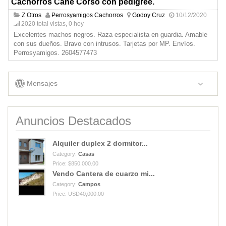
Cachorros Cane Corso con pedigree.
Z Otros
Perrosyamigos Cachorros
Godoy Cruz
10/12/2020
2020 total vistas, 0 hoy
Excelentes machos negros. Raza especialista en guardia. Amable
con sus dueños. Bravo con intrusos. Tarjetas por MP. Envíos.
Perrosyamigos. 2604577473
Mensajes
Anuncios Destacados
Alquiler duplex 2 dormitor...
Category:
Casas
Price: $850,000.00
Vendo Cantera de cuarzo mi...
Category:
Campos
Price: USD40,000.00