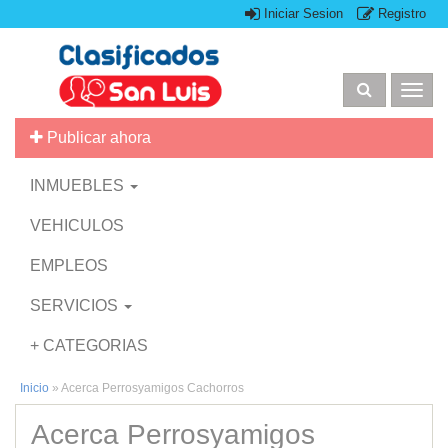
Iniciar Sesion
Registro
Togg
navig
Publicar ahora
INMUEBLES
VEHICULOS
EMPLEOS
SERVICIOS
+ CATEGORIAS
Inicio
»
Acerca Perrosyamigos Cachorros
Acerca Perrosyamigos