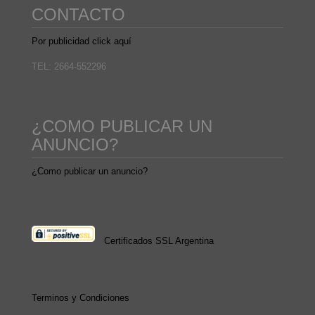
CONTACTO
Por publicidad click aquí
TEL: 2664-552296
¿COMO PUBLICAR UN
ANUNCIO?
¿Como publicar un anuncio?
Certificados SSL Argentina
Terminos y Condiciones