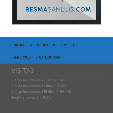
INMUEBLES
VEHICULOS
EMPLEOS
SERVICIOS
+ CATEGORIAS
VISITAS
Visitas los últimos 7 días:
87.034
Visitas los últimos 30 días:
606.666
Visitas los últimos 365 días:
6.498.428
Total visitantes:
2.489.048