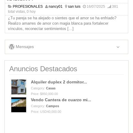
PROFESIONALES
nancy01
san luis
16/07/2025
381
total vistas, 0 hoy
¿Tu pareja se ha alejado o sientes que el amor se ha enfriado?
Realizo amarres de amor con magia blanca para fortalecer
vínculos, reconectar sentimientos
[…]
Mensajes
Anuncios Destacados
Alquiler duplex 2 dormitor...
Category:
Casas
Price: $850,000.00
Vendo Cantera de cuarzo mi...
Category:
Campos
Price: USD40,000.00