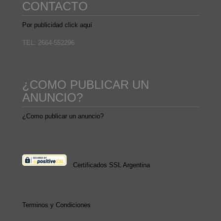
CONTACTO
Por publicidad click aquí
TEL: 2664-552296
¿COMO PUBLICAR UN
ANUNCIO?
¿Como publicar un anuncio?
Certificados SSL Argentina
Terminos y Condiciones