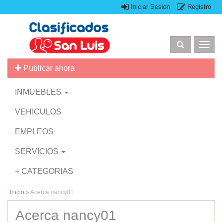
Iniciar Sesion
Registro
Togg
navig
Publicar ahora
INMUEBLES
VEHICULOS
EMPLEOS
SERVICIOS
+ CATEGORIAS
Inicio
»
Acerca nancy01
Acerca nancy01