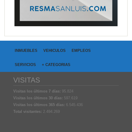
INMUEBLES
VEHICULOS
EMPLEOS
SERVICIOS
+ CATEGORIAS
VISITAS
Visitas los últimos 7 días:
95.824
Visitas los últimos 30 días:
597.619
Visitas los últimos 365 días:
6.545.436
Total visitantes:
2.494.269