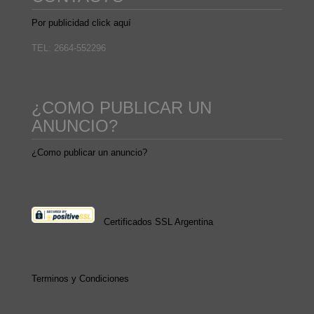
Por publicidad click aquí
TEL: 2664-552296
¿COMO PUBLICAR UN
ANUNCIO?
¿Como publicar un anuncio?
Certificados SSL Argentina
Terminos y Condiciones