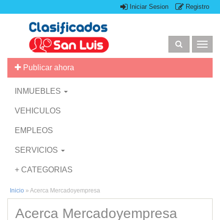
Iniciar Sesion
Registro
Togg
navig
Publicar ahora
INMUEBLES
VEHICULOS
EMPLEOS
SERVICIOS
+ CATEGORIAS
Inicio
»
Acerca Mercadoyempresa
Acerca Mercadoyempresa