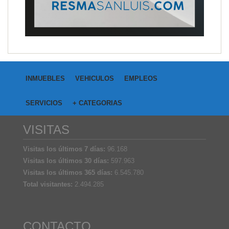
INMUEBLES
VEHICULOS
EMPLEOS
SERVICIOS
+ CATEGORIAS
VISITAS
Visitas los últimos 7 días:
96.168
Visitas los últimos 30 días:
597.963
Visitas los últimos 365 días:
6.545.780
Total visitantes:
2.494.285
CONTACTO