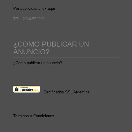
Por publicidad click aquí
TEL: 2664-552296
¿COMO PUBLICAR UN
ANUNCIO?
¿Como publicar un anuncio?
Certificados SSL Argentina
Terminos y Condiciones