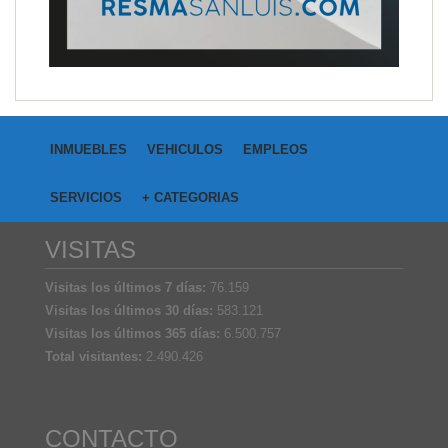
INMUEBLES
VEHICULOS
EMPLEOS
SERVICIOS
+ CATEGORIAS
VISITAS
Visitas los últimos 7 días:
76.159
Visitas los últimos 30 días:
583.121
Visitas los últimos 365 días:
6.500.757
Total visitantes:
2.490.426
CONTACTO