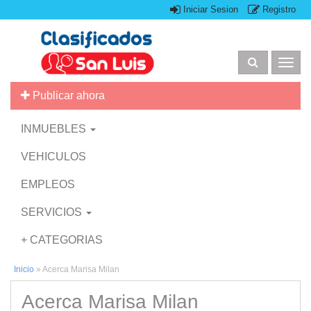
Iniciar Sesion
Registro
Togg
navig
Publicar ahora
INMUEBLES
VEHICULOS
EMPLEOS
SERVICIOS
+ CATEGORIAS
Inicio
»
Acerca Marisa Milan
Acerca Marisa Milan