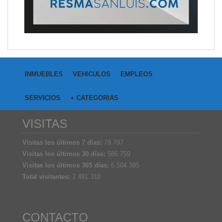
INMUEBLES
VEHICULOS
EMPLEOS
SERVICIOS
+ CATEGORIAS
VISITAS
Visitas los últimos 7 días:
79.797
Visitas los últimos 30 días:
586.759
Visitas los últimos 365 días:
6.504.395
Total visitantes:
2.491.310
CONTACTO