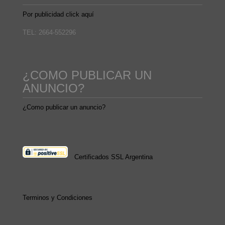
Por publicidad click aquí
TEL: 2664-552296
¿COMO PUBLICAR UN
ANUNCIO?
¿Como publicar un anuncio?
Certificados SSL Argentina
Terminos y Condiciones