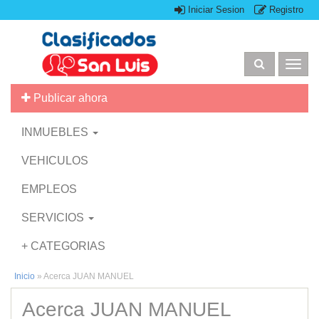
Iniciar Sesion
Registro
Togg
navig
Publicar ahora
INMUEBLES
VEHICULOS
EMPLEOS
SERVICIOS
+ CATEGORIAS
Inicio
»
Acerca JUAN MANUEL
Acerca JUAN MANUEL