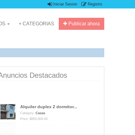
Iniciar Sesion
Registro
IOS
+ CATEGORIAS
Publicar ahora
Anuncios Destacados
Alquiler duplex 2 dormitor...
Category:
Casas
Price: $850,000.00
Vendo Cantera de cuarzo mi...
Category:
Campos