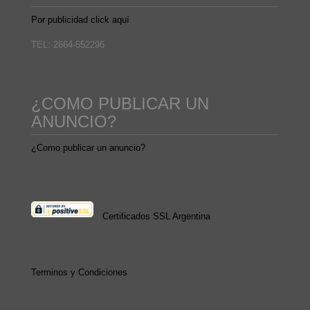
Por publicidad click aquí
TEL: 2664-552296
¿COMO PUBLICAR UN
ANUNCIO?
¿Como publicar un anuncio?
Certificados SSL Argentina
Terminos y Condiciones