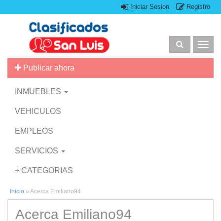
Iniciar Sesion
Registro
Togg
navig
Publicar ahora
INMUEBLES
VEHICULOS
EMPLEOS
SERVICIOS
+ CATEGORIAS
Inicio
»
Acerca Emiliano94
Acerca Emiliano94