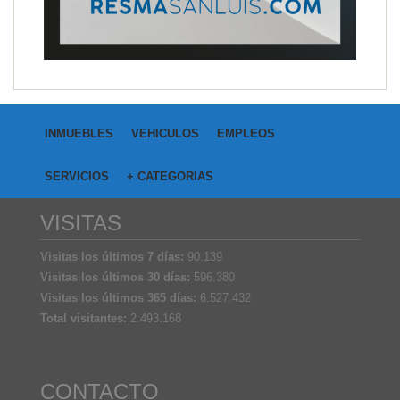
INMUEBLES
VEHICULOS
EMPLEOS
SERVICIOS
+ CATEGORIAS
VISITAS
Visitas los últimos 7 días:
90.139
Visitas los últimos 30 días:
596.380
Visitas los últimos 365 días:
6.527.432
Total visitantes:
2.493.168
CONTACTO