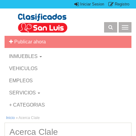
Iniciar Sesion
Registro
Togg
navig
Publicar ahora
INMUEBLES
VEHICULOS
EMPLEOS
SERVICIOS
+ CATEGORIAS
Inicio
»
Acerca Clale
Acerca Clale