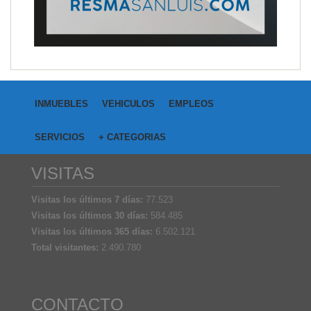
INMUEBLES
VEHICULOS
EMPLEOS
SERVICIOS
+ CATEGORIAS
VISITAS
Visitas los últimos 7 días:
77.523
Visitas los últimos 30 días:
584.485
Visitas los últimos 365 días:
6.502.121
Total visitantes:
2.490.780
CONTACTO