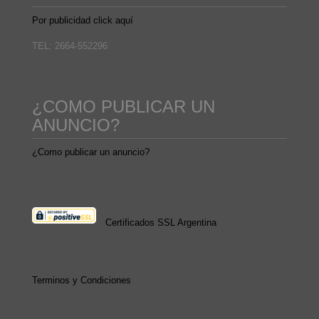
Por publicidad click aquí
TEL: 2664-552296
¿COMO PUBLICAR UN
ANUNCIO?
¿Como publicar un anuncio?
Certificados SSL Argentina
Terminos y Condiciones