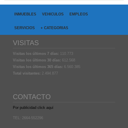
INMUEBLES
VEHICULOS
EMPLEOS
SERVICIOS
+ CATEGORIAS
VISITAS
Visitas los últimos 7 días:
110.773
Visitas los últimos 30 días:
612.568
Visitas los últimos 365 días:
6.560.385
Total visitantes:
2.494.877
CONTACTO
Por publicidad click aquí
TEL: 2664-552296