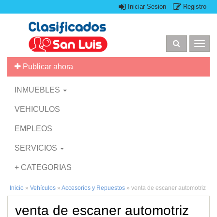
Iniciar Sesion
Registro
Togg
navig
Publicar ahora
INMUEBLES
VEHICULOS
EMPLEOS
SERVICIOS
+ CATEGORIAS
Inicio
»
Vehículos
»
Accesorios y Repuestos
»
venta de escaner automotriz
venta de escaner automotriz