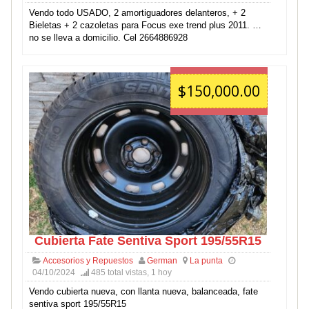
Vendo todo USADO, 2 amortiguadores delanteros, + 2
Bieletas + 2 cazoletas para Focus exe trend plus 2011. …
no se lleva a domicilio. Cel 2664886928
$150,000.00
Cubierta Fate Sentiva Sport 195/55R15
Accesorios y Repuestos
German
La punta
04/10/2024
485 total vistas, 1 hoy
Vendo cubierta nueva, con llanta nueva, balanceada, fate
sentiva sport 195/55R15