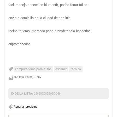
facil manejo coneccion bluetooth, podes forrar fallas.
envio a domicilio en la ciudad de san luis
recibo tarjetas. mercado pago. transferencia bancarias,
criptomonedas.
computadoras para autos
escaner
tecnico
565 total vistas, 1 hoy
ID DE LA LISTA:
19665E082E09DD66
Reportar problema