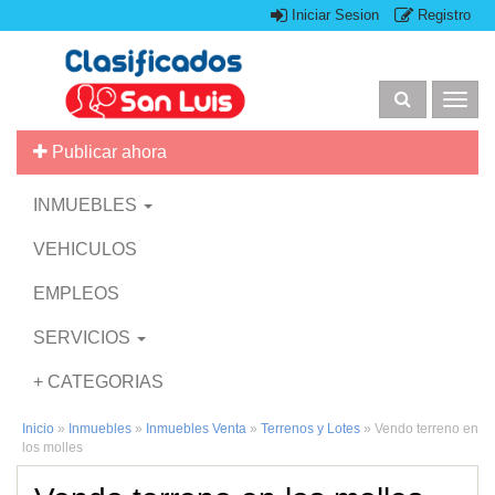
Iniciar Sesion
Registro
Togg
navig
Publicar ahora
INMUEBLES
VEHICULOS
EMPLEOS
SERVICIOS
+ CATEGORIAS
Inicio
»
Inmuebles
»
Inmuebles Venta
»
Terrenos y Lotes
»
Vendo terreno en
los molles