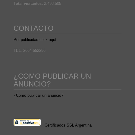
Total visitantes:
2.493.505
CONTACTO
Por publicidad click aquí
TEL: 2664-552296
¿COMO PUBLICAR UN
ANUNCIO?
¿Como publicar un anuncio?
Certificados SSL Argentina