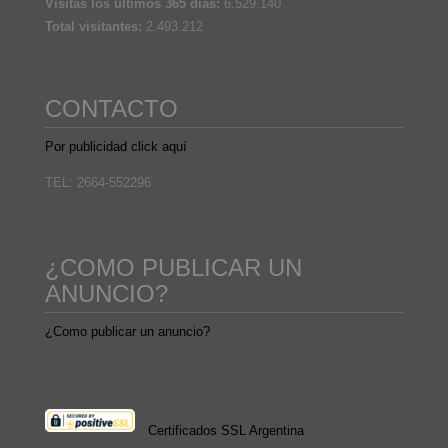
Visitas los últimos 365 días:
6.529.140
Total visitantes:
2.493.212
CONTACTO
Por publicidad click aquí
TEL: 2664-552296
¿COMO PUBLICAR UN
ANUNCIO?
¿Como publicar un anuncio?
Certificados SSL Argentina