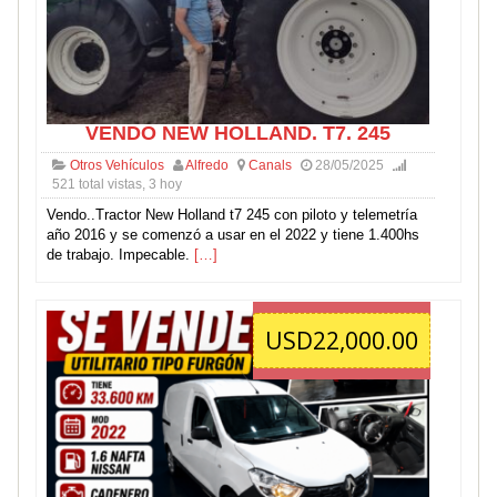
VENDO NEW HOLLAND. T7. 245
Otros Vehículos
Alfredo
Canals
28/05/2025
521 total vistas, 3 hoy
Vendo..Tractor New Holland t7 245 con piloto y telemetría
año 2016 y se comenzó a usar en el 2022 y tiene 1.400hs
de trabajo. Impecable.
[…]
USD22,000.00