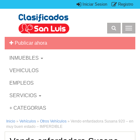
Iniciar Sesion
Registro
Togg
navig
Publicar ahora
INMUEBLES
VEHICULOS
EMPLEOS
SERVICIOS
+ CATEGORIAS
Inicio
»
Vehículos
»
Otros Vehículos
»
Vendo enfardadora Susana 920 – en
muy buen estado – IMPERDIBLE