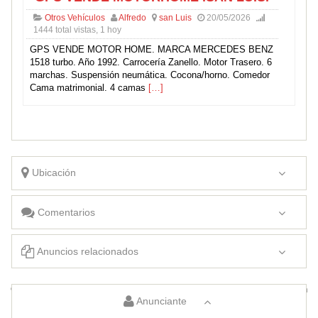
Otros Vehículos
Alfredo
san Luis
20/05/2026
1444 total vistas, 1 hoy
GPS VENDE MOTOR HOME. MARCA MERCEDES BENZ
1518 turbo. Año 1992. Carrocería Zanello. Motor Trasero. 6
marchas. Suspensión neumática. Cocona/horno. Comedor
Cama matrimonial. 4 camas
[…]
Ubicación
Comentarios
Anuncios relacionados
Compro Autos Chocados
Vendo tolva Akron
Anunciante