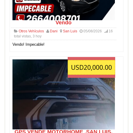
Vendo
Otros Vehículos
Dani
San Luis
05/08/2026
16
total vistas, 3 hoy
Vendo! Impecable!
USD20,000.00
GPS VENDE MOTORHOME .SAN LUIS.