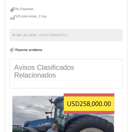
No Etiquetas
525 total vistas, 2 hoy
ID DE LA LISTA:
15366C0B08AB7021
Reportar problema
Avisos Clasificados
Relacionados
USD258,000.00