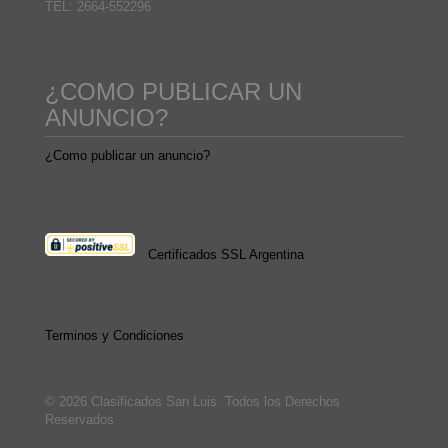
TEL: 2664-552296
¿COMO PUBLICAR UN
ANUNCIO?
¿Como publicar un anuncio?
Certificados SSL Argentina
Terminos y Condiciones
© 2026 Clasificados San Luis. Todos los Derechos
Reservados