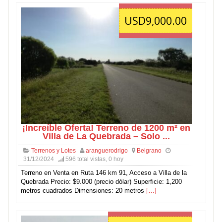
USD9,000.00
¡Increíble Oferta! Terreno de 1200 m² en
Villa de La Quebrada – Solo ...
Terrenos y Lotes
aranguerodrigo
Belgrano
31/12/2024
596 total vistas, 0 hoy
Terreno en Venta en Ruta 146 km 91, Acceso a Villa de la
Quebrada Precio: $9.000 (precio dólar) Superficie: 1,200
metros cuadrados Dimensiones: 20 metros
[…]