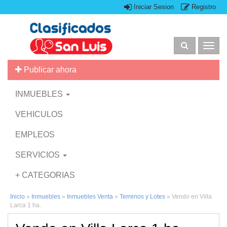
Iniciar Sesion
Registro
Togg
navig
Publicar ahora
INMUEBLES
VEHICULOS
EMPLEOS
SERVICIOS
+ CATEGORIAS
Inicio
»
Inmuebles
»
Inmuebles Venta
»
Terrenos y Lotes
»
Vendo en Villa
Larca 1 ha.