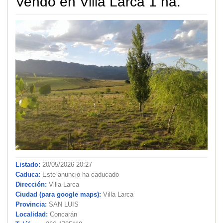
Vendo en Villa Larca 1 ha.
Listado:
20/05/2026 20:27
Caduca:
Este anuncio ha caducado
Dirección:
Villa Larca
Ciudad (para google maps):
Villa Larca
Provincia:
SAN LUIS
Localidad:
Concarán