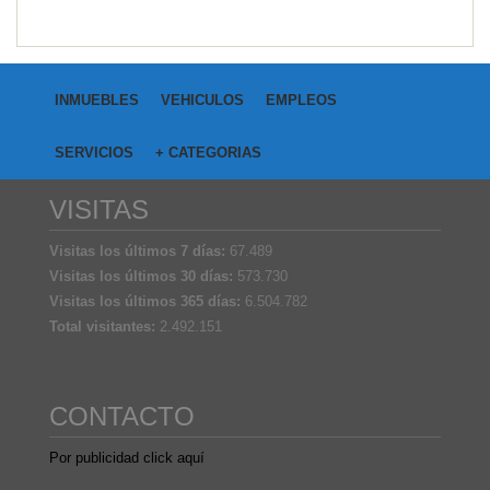
INMUEBLES
VEHICULOS
EMPLEOS
SERVICIOS
+ CATEGORIAS
VISITAS
Visitas los últimos 7 días:
67.489
Visitas los últimos 30 días:
573.730
Visitas los últimos 365 días:
6.504.782
Total visitantes:
2.492.151
CONTACTO
Por publicidad click aquí