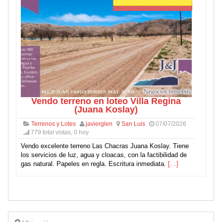
Vendo terreno en loteo Villa Regina
(Juana Koslay)
Terrenos y Lotes
javierglen
San Luis
07/07/2026
779 total vistas, 0 hoy
Vendo excelente terreno Las Chacras Juana Koslay. Tiene
los servicios de luz, agua y cloacas, con la factibilidad de
gas natural. Papeles en regla. Escritura inmediata.
[…]