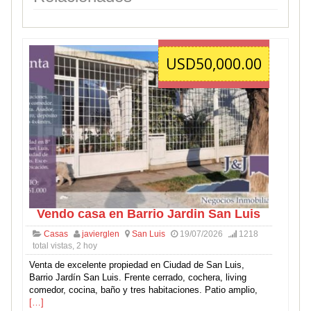
USD50,000.00
Vendo casa en Barrio Jardin San Luis
Casas
javierglen
San Luis
19/07/2026
1218
total vistas, 2 hoy
Venta de excelente propiedad en Ciudad de San Luis,
Barrio Jardín San Luis. Frente cerrado, cochera, living
comedor, cocina, baño y tres habitaciones. Patio amplio,
[…]