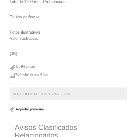
Lote de 1200 mts. Prefabricada.
Títulos perfectos.
Fotos ilustrativas.
Valor ilustrativo..
(JB)
No Etiquetas
654 total vistas, 4 hoy
ID DE LA LISTA:
91767C4763F10280
Reportar problema
Avisos Clasificados
Relacionados