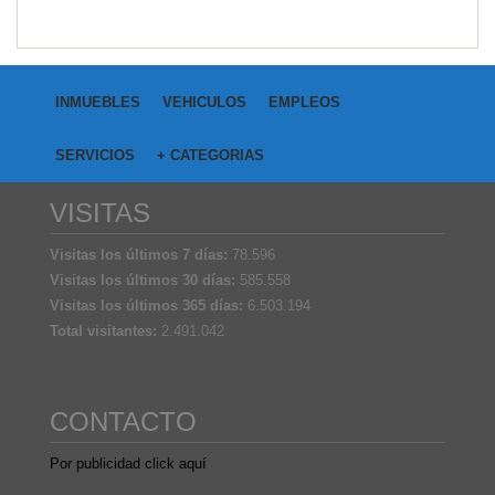
INMUEBLES
VEHICULOS
EMPLEOS
SERVICIOS
+ CATEGORIAS
VISITAS
Visitas los últimos 7 días:
78.596
Visitas los últimos 30 días:
585.558
Visitas los últimos 365 días:
6.503.194
Total visitantes:
2.491.042
CONTACTO
Por publicidad click aquí