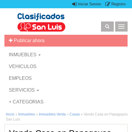
Iniciar Sesion
Registro
Togg
navig
Publicar ahora
INMUEBLES
VEHICULOS
EMPLEOS
SERVICIOS
+ CATEGORIAS
Inicio
»
Inmuebles
»
Inmuebles Venta
»
Casas
»
Vendo Casa en Papagayos.
San Luis