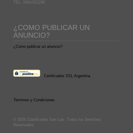
TEL: 2664-552296
¿COMO PUBLICAR UN
ANUNCIO?
¿Como publicar un anuncio?
Certificados SSL Argentina
Terminos y Condiciones
© 2026 Clasificados San Luis. Todos los Derechos
Reservados