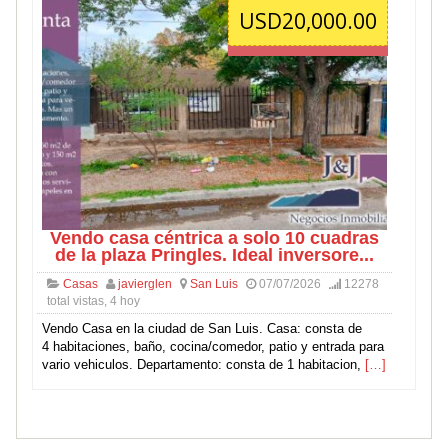
USD20,000.00
Vendo casa céntrica a solo 10 cuadras
de la plaza Pringles. Ideal inversore...
Casas
javierglen
San Luis
07/07/2026
12278
total vistas, 4 hoy
Vendo Casa en la ciudad de San Luis. Casa: consta de
4 habitaciones, baño, cocina/comedor, patio y entrada para
vario vehiculos. Departamento: consta de 1 habitacion,
[…]