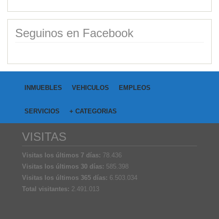
Seguinos en Facebook
INMUEBLES
VEHICULOS
EMPLEOS
SERVICIOS
+ CATEGORIAS
VISITAS
Visitas los últimos 7 días:
78.436
Visitas los últimos 30 días:
585.398
Visitas los últimos 365 días:
6.503.034
Total visitantes:
2.491.013