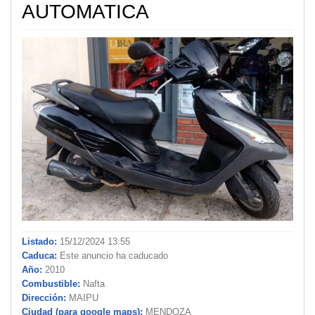
AUTOMATICA
Listado:
15/12/2024 13:55
Caduca:
Este anuncio ha caducado
Año:
2010
Combustible:
Nafta
Dirección:
MAIPU
Ciudad (para google maps):
MENDOZA