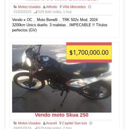
Motos Usadas
Alfredo
Villa Mercedes
01/03/2025
528 total vistas, 1 hoy
Vendo x OC .. Moto Benelli .. TRK 502x Mod. 2024
3200km Unico dueño. 3 maletas . IMPECABLE !! Títulos
perfectos (GV)
$1,700,000.00
Vendo moto Skua 250
Motos Usadas
Araceli
Capital San luis
09/05/2024
629 total vistas, 2 hoy