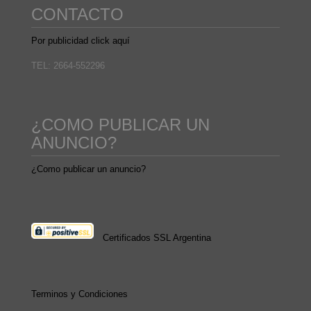
CONTACTO
Por publicidad click aquí
TEL: 2664-552296
¿COMO PUBLICAR UN
ANUNCIO?
¿Como publicar un anuncio?
Certificados SSL Argentina
Terminos y Condiciones