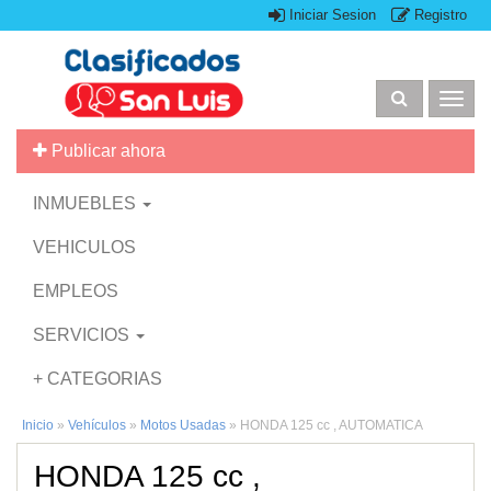
Iniciar Sesion
Registro
Togg
navig
Publicar ahora
INMUEBLES
VEHICULOS
EMPLEOS
SERVICIOS
+ CATEGORIAS
Inicio
»
Vehículos
»
Motos Usadas
»
HONDA 125 cc , AUTOMATICA
HONDA 125 cc ,