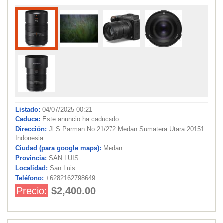
Listado:
04/07/2025 00:21
Caduca:
Este anuncio ha caducado
Dirección:
Jl.S.Parman No.21/272 Medan Sumatera Utara 20151
Indonesia
Ciudad (para google maps):
Medan
Provincia:
SAN LUIS
Localidad:
San Luis
Teléfono:
+6282162798649
Precio:
$2,400.00