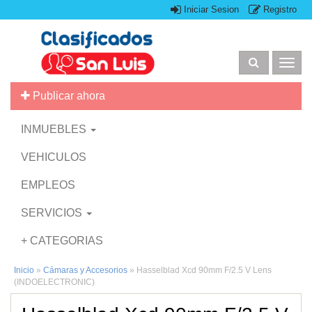
Iniciar Sesion
Registro
Togg
navig
Publicar ahora
INMUEBLES
VEHICULOS
EMPLEOS
SERVICIOS
+ CATEGORIAS
Inicio
»
Cámaras y Accesorios
»
Hasselblad Xcd 90mm F/2.5 V Lens
(INDOELECTRONIC)