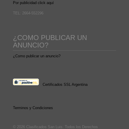
Por publicidad click aquí
TEL: 2664-552296
¿COMO PUBLICAR UN
ANUNCIO?
¿Como publicar un anuncio?
Certificados SSL Argentina
Terminos y Condiciones
© 2026 Clasificados San Luis. Todos los Derechos