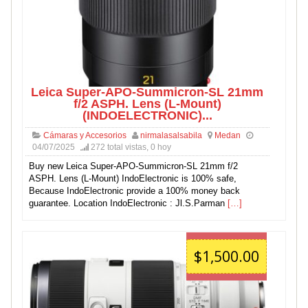
Leica Super-APO-Summicron-SL 21mm
f/2 ASPH. Lens (L-Mount)
(INDOELECTRONIC)...
Cámaras y Accesorios
nirmalasalsabila
Medan
04/07/2025
272 total vistas, 0 hoy
Buy new Leica Super-APO-Summicron-SL 21mm f/2
ASPH. Lens (L-Mount) IndoElectronic is 100% safe,
Because IndoElectronic provide a 100% money back
guarantee. Location IndoElectronic : Jl.S.Parman
[…]
$1,500.00