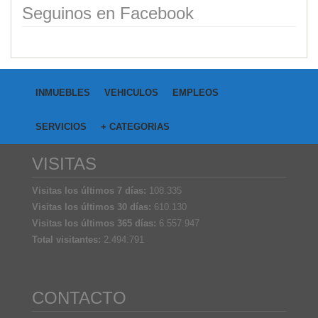
Seguinos en Facebook
INMUEBLES
VEHICULOS
EMPLEOS
SERVICIOS
+ CATEGORIAS
VISITAS
Visitas los últimos 7 días:
108.335
Visitas los últimos 30 días:
610.130
Visitas los últimos 365 días:
6.557.947
Total visitantes:
2.494.791
CONTACTO