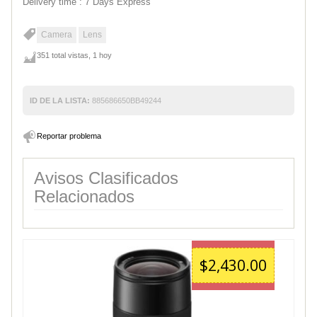
Delivery time : 7 Days Express
Camera
Lens
351 total vistas, 1 hoy
ID DE LA LISTA:
885686650BB49244
Reportar problema
Avisos Clasificados
Relacionados
$2,430.00