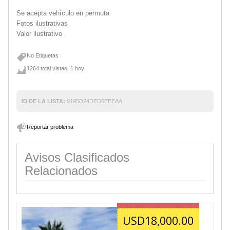
Se acepta vehículo en permuta.
Fotos ilustrativas
Valor ilustrativo
No Etiquetas
1264 total vistas, 1 hoy
ID DE LA LISTA:
9195D24DED6EEEAA
Reportar problema
Avisos Clasificados
Relacionados
USD18,000.00