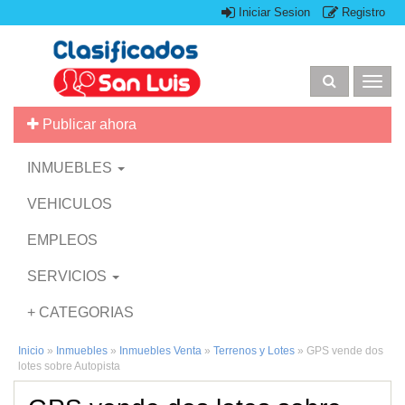
Iniciar Sesion
Registro
Togg
navig
Publicar ahora
INMUEBLES
VEHICULOS
EMPLEOS
SERVICIOS
+ CATEGORIAS
Inicio
»
Inmuebles
»
Inmuebles Venta
»
Terrenos y Lotes
»
GPS vende dos
lotes sobre Autopista