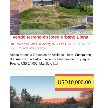
Vendo terreno en loteo urbano Elena I
Terrenos y Lotes
javierglen
San Luis
07/07/2026
1673 total vistas, 1 hoy
Vendo terreno a 2 cuadras de Aiello del Lince. Cuenta con
300 metros cuadrados. Tiene los servicios de luz y agua.
Precio: U$S 14.000. Martillero
[…]
USD10,000.00