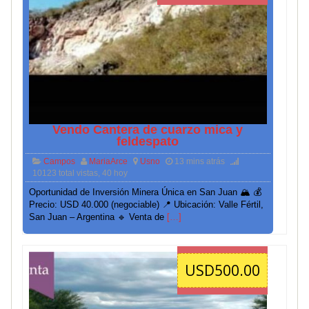
Vendo Cantera de cuarzo mica y
feldespato
Campos
MariaArce
Usno
13 mins atrás
10123 total vistas, 40 hoy
Oportunidad de Inversión Minera Única en San Juan 🏔️ 💰
Precio: USD 40.000 (negociable) 📍 Ubicación: Valle Fértil,
San Juan – Argentina 🔹 Venta de
[…]
USD500.00