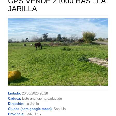
GPS VENDE 21000 HAS ..LA
JARILLA
Listado:
20/05/2026 20:28
Caduca:
Este anuncio ha caducado
Dirección:
La Jarilla
Ciudad (para google maps):
San luis
Provincia:
SAN LUIS