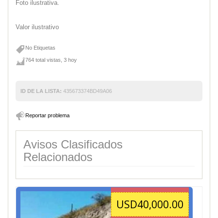
Foto ilustrativa.
Valor ilustrativo
No Etiquetas
764 total vistas, 3 hoy
ID DE LA LISTA:
435673374BD49A06
Reportar problema
Avisos Clasificados
Relacionados
USD40,000.00