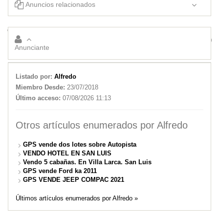
Anuncios relacionados
GPS Vende / Alquila 120 has. Riocito.. La Florida. San Luis
GPS vende campo 400 has. Puertas Coloradas. Concaran
Anunciante
Listado por:
Alfredo
Miembro Desde:
23/07/2018
Último acceso:
07/08/2026 11:13
Otros artículos enumerados por Alfredo
GPS vende dos lotes sobre Autopista
VENDO HOTEL EN SAN LUIS
Vendo 5 cabañas. En Villa Larca. San Luis
GPS vende Ford ka 2011
GPS VENDE JEEP COMPAC 2021
Últimos artículos enumerados por Alfredo »