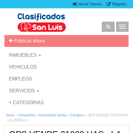
Iniciar Sesion
Registro
Togg
navig
Publicar ahora
INMUEBLES
VEHICULOS
EMPLEOS
SERVICIOS
+ CATEGORIAS
Inicio
»
Inmuebles
»
Inmuebles Venta
»
Campos
»
GPS VENDE 21000 HAS
..LA JARILLA