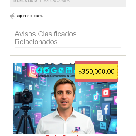
ID DE LA LISTA:
11068F920DA20695
Reportar problema
Avisos Clasificados
Relacionados
$350,000.00