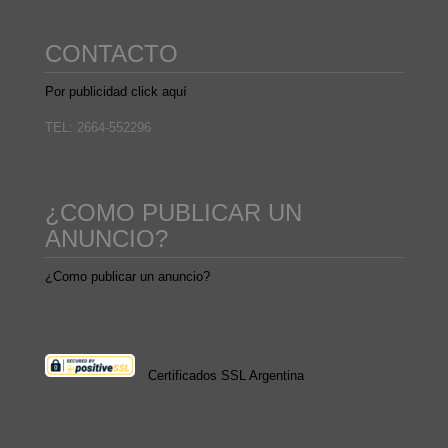
CONTACTO
Por publicidad click aquí
TEL: 2664-552296
¿COMO PUBLICAR UN
ANUNCIO?
¿Como publicar un anuncio?
Certificados SSL Argentina